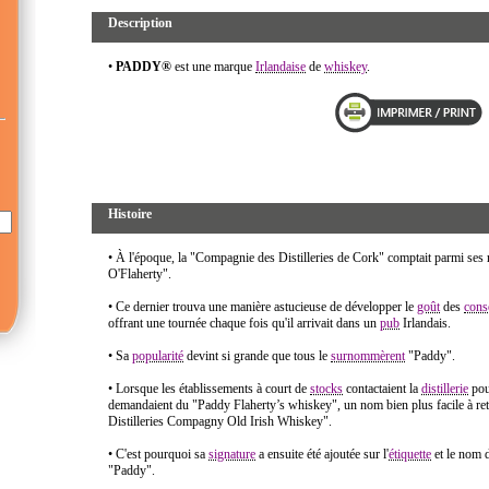
Description
•
PADDY®
est une marque
Irlandaise
de
whiskey
.
Histoire
• À l'époque, la "Compagnie des Distilleries de Cork" comptait parmi ses 
O'Flaherty".
• Ce dernier trouva une manière astucieuse de développer le
goût
des
cons
offrant une tournée chaque fois qu'il arrivait dans un
pub
Irlandais.
• Sa
popularité
devint si grande que tous le
surnommèrent
"Paddy".
• Lorsque les établissements à court de
stocks
contactaient la
distillerie
pou
demandaient du "Paddy Flaherty’s whiskey", un nom bien plus facile à ret
Distilleries Compagny Old Irish Whiskey".
• C'est pourquoi sa
signature
a ensuite été ajoutée sur l'
étiquette
et le nom 
"Paddy".