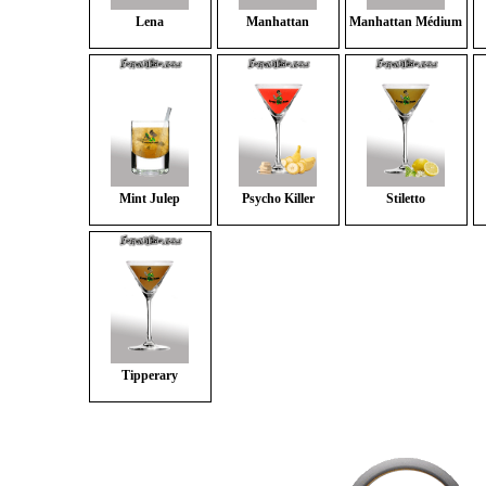
Lena
Manhattan
Manhattan Médium
Mint Julep
Psycho Killer
Stiletto
Tipperary