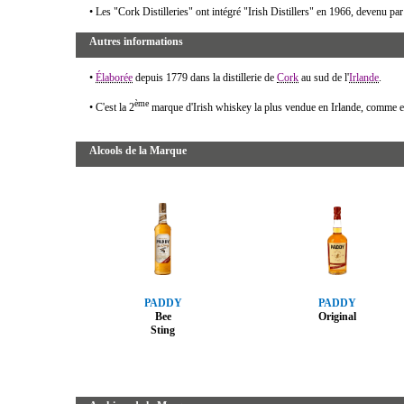
• Les "Cork Distilleries" ont intégré "Irish Distillers" en 1966, devenu par
Autres informations
•
Élaborée
depuis 1779 dans la distillerie de
Cork
au sud de l'
Irlande
.
ème
• C'est la 2
marque d'Irish whiskey la plus vendue en Irlande, comme 
Alcools de la Marque
PADDY
PADDY
Bee
Original
Sting