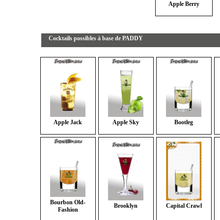
Apple Berry
Cocktails possibles à base de PADDY
Apple Jack
Apple Sky
Bootleg
Bourbon Old-
Brooklyn
Capital Crawl
Fashion