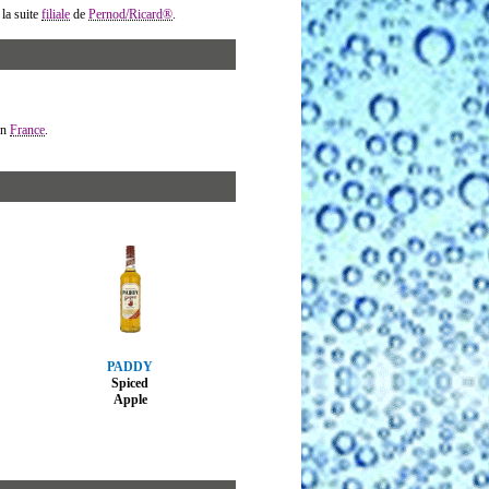
 la suite
filiale
de
Pernod/Ricard®
.
en
France
.
PADDY
Spiced
Apple