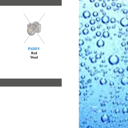
PADDY
Red
Wool