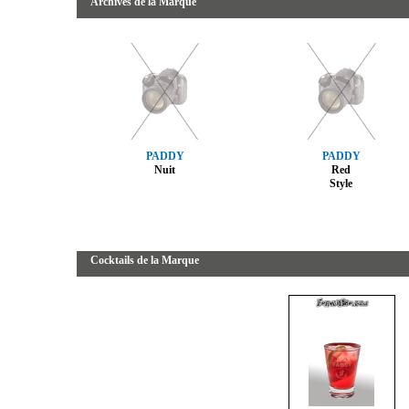
Archives de la Marque
PADDY
PADDY
Nuit
Red
Style
Cocktails de la Marque