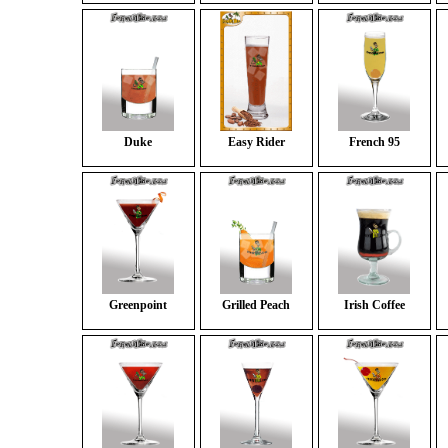
Duke
Easy Rider
French 95
Greenpoint
Grilled Peach
Irish Coffee