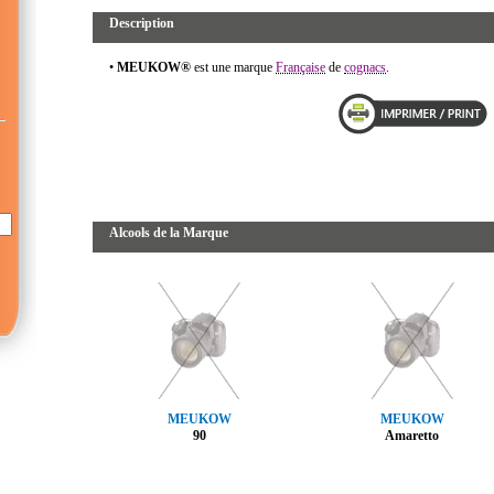
Description
•
MEUKOW®
est une marque
Française
de
cognacs
.
Alcools de la Marque
MEUKOW
MEUKOW
90
Amaretto