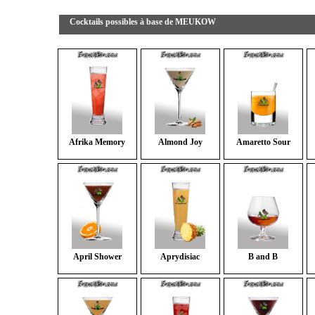
Cocktails possibles à base de MEUKOW
Afrika Memory
Almond Joy
Amaretto Sour
April Shower
Aprydisiac
B and B