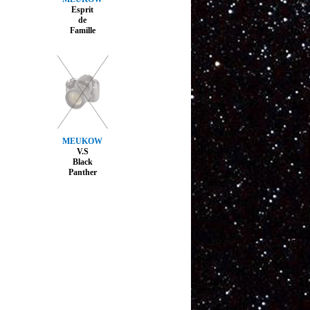
Esprit
de
Famille
MEUKOW
V.S
Black
Panther