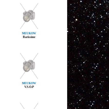
MEUKOW
Rarissime
MEUKOW
V.S.O.P