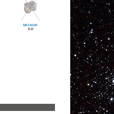
MEUKOW
X.O