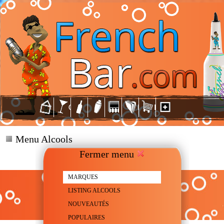
Menu Alcools
Fermer menu
MARQUES
PAMPERO
LISTING ALCOOLS
NOUVEAUTÉS
POPULAIRES