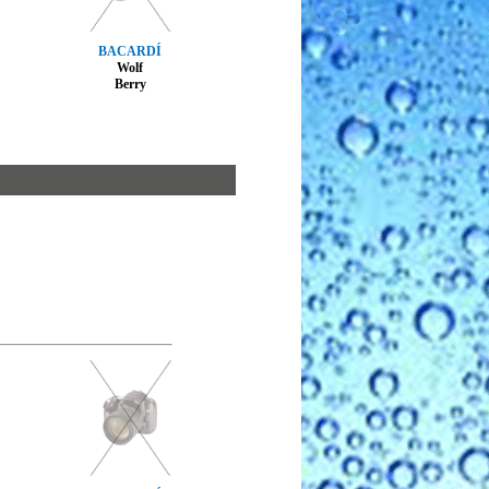
BACARDÍ
Wolf
Berry