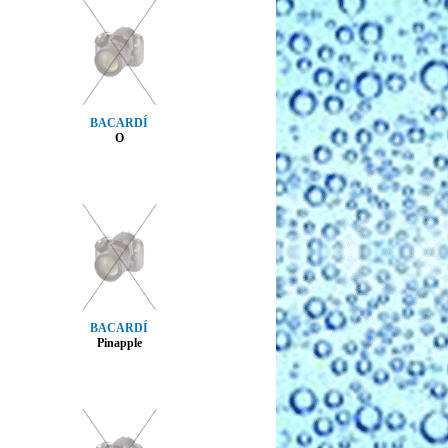
BACARDÍ
O
BACARDÍ
Pinapple