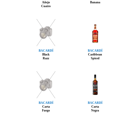
Añejo
Banana
Cuatro
BACARDÍ
BACARDÍ
Black
Caribbean
Razz
Spiced
BACARDÍ
BACARDÍ
Carta
Carta
Fuego
Negra