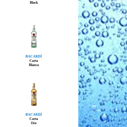
Black
BACARDÍ
Carta
Blanca
BACARDÍ
Carta
Oro