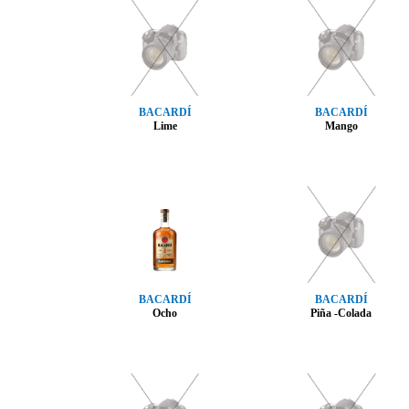
BACARDÍ
BACARDÍ
Lime
Mango
BACARDÍ
BACARDÍ
Ocho
Piña -Colada