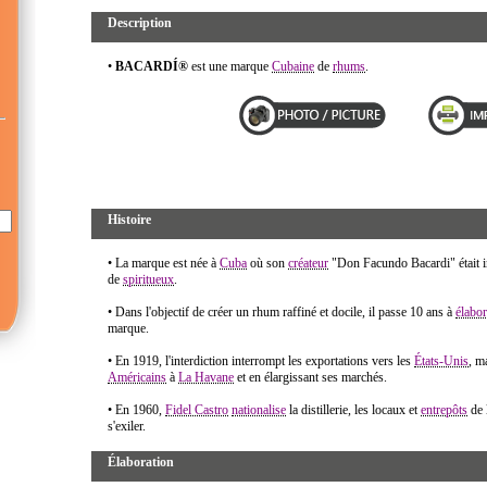
Description
•
BACARDÍ
®
est une marque
Cubaine
de
rhums
.
Histoire
• La marque est née à
Cuba
où son
créateur
"Don Facundo Bacardi" était in
de
spiritueux
.
• Dans l'objectif de créer un rhum raffiné et docile, il passe 10 ans à
élabor
marque.
• En 1919, l'interdiction interrompt les exportations vers les
États-Unis
, m
Américains
à
La Havane
et en élargissant ses marchés.
• En 1960,
Fidel Castro
nationalise
la distillerie, les locaux et
entrepôts
de 
s'exiler.
Élaboration