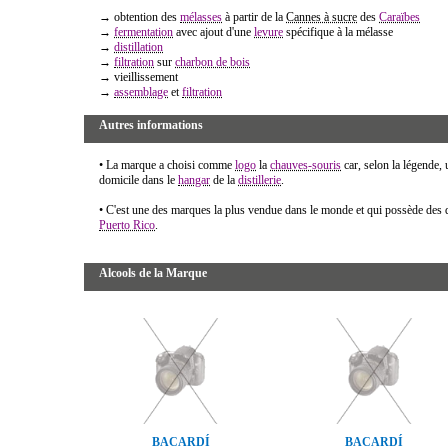
→ obtention des
mélasses
à partir de la
Cannes à sucre
des
Caraïbes
→
fermentation
avec ajout d'une
levure
spécifique à la mélasse
→
distillation
→
filtration
sur
charbon de bois
→ vieillissement
→
assemblage
et
filtration
Autres informations
• La marque a choisi comme
logo
la
chauves-souris
car, selon la légende, 
domicile dans le
hangar
de la
distillerie
.
• C'est une des marques la plus vendue dans le monde et qui possède des 
Puerto Rico
.
Alcools de la Marque
BACARDÍ
BACARDÍ