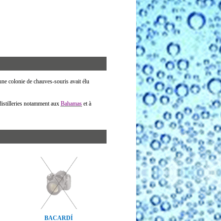
une colonie de chauves-souris avait élu
distilleries notamment aux
Bahamas
et à
BACARDÍ