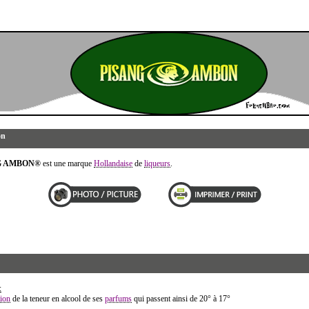
on
G AMBON®
est une marque
Hollandaise
de
liqueurs
.
:
ion
de la teneur en alcool de ses
parfums
qui passent ainsi de 20° à 17°