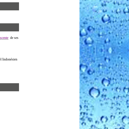
escente
de ses
el Indonésien