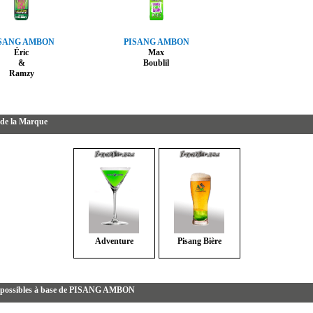
SANG AMBON
PISANG AMBON
Éric
Max
&
Boublil
Ramzy
 de la Marque
Adventure
Pisang Bière
s possibles à base de PISANG AMBON