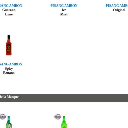
SANG AMBON
PISANG AMBON
PISANG AM
Guarana
Ice
Original
Lime
Mint
SANG AMBON
Spicy
Banana
de la Marque