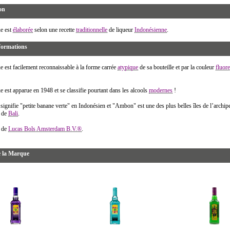
on
e est
élaborée
selon une recette
traditionnelle
de liqueur
Indonésienne
.
formations
e est facilement reconnaissable à la forme carrée
atypique
de sa bouteille et par la couleur
fluor
e est apparue en 1948 et se classifie pourtant dans les alcools
modernes
!
 signifie "petite banane verte" en Indonésien et "Ambon" est une des plus belles îles de l’archip
s de
Bali
.
é de
Lucas Bols Amsterdam B.V.®
.
e la Marque