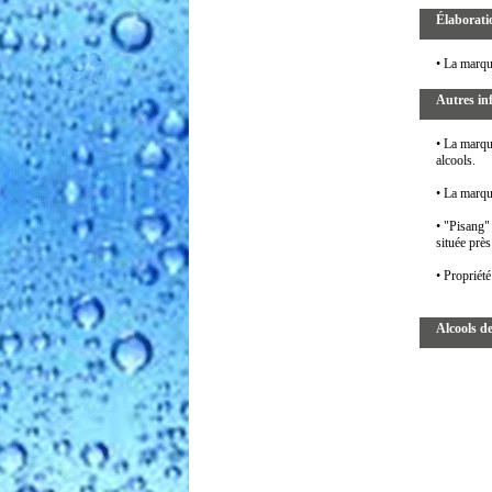
Élaborati
• La marqu
Autres in
• La marqu
alcools.
• La marqu
• "Pisang"
située prè
• Propriét
Alcools d