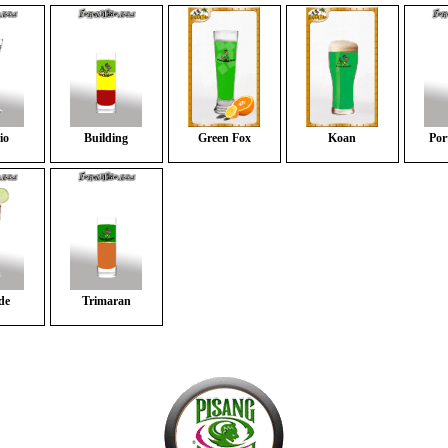
io
Building
Green Fox
Koan
Por
de
Trimaran