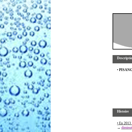
Descripti
•
PISAN
Histoire
• En 2013 
→
diminut