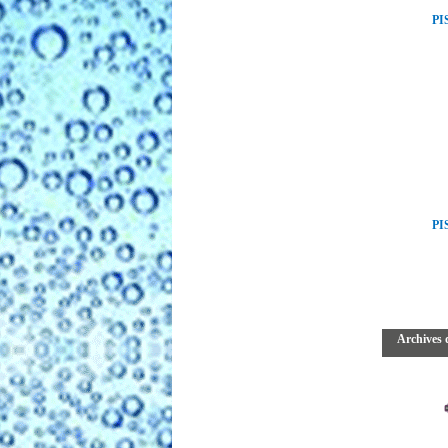
PI
PI
Archives 