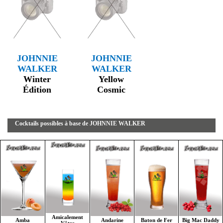
JOHNNIE
JOHNNIE
WALKER
WALKER
Winter
Yellow
Édition
Cosmic
Cocktails possibles à base de JOHNNIE WALKER
Amicalement
Andarine
Baton de Fer
Big Mac Daddy
Amba