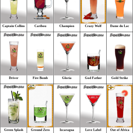
Champion
Crazy Wolf
Dame du Lac
Captain Collins
Caribou
Gloria
God Father
Gold Strike
Driver
Fire Bomb
Izcaragua
Love Label
Out of Africa
Green Splash
Ground Zero