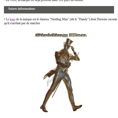
• En 1920, la marque est déjà présente dans 120 pays du monde.
Autres informations
• Le
logo
de la marque est le fameux "Striding Man" (dit le "Dandy") dont l'histoire raconte
qu'il
n'arrêtait
pas de marcher.