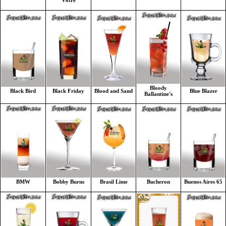
Vôtre
Bloody
Blood and Sand
Blue Blazer
Black Bird
Black Friday
Ballantine's
Brasil Lime
Bucheron
Buenos Aires 65
BMW
Bobby Burns