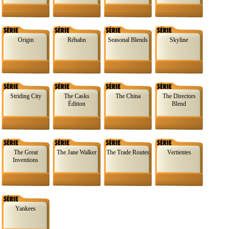
Origin
Réhahn
Seasonal Blends
Skyline
Striding City
The Casks
The China
The Directors
Édition
Blend
The Great
The Jane Walker
The Trade Routes
Vertientes
Inventions
Yankees