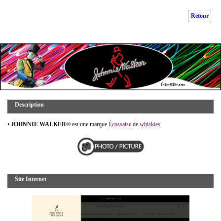
Retour
Description
•
JOHNNIE WALKER®
est une marque
Écossaise
de
whiskies
.
Site Internet