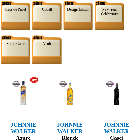
Casa de Papel
Cobalt
Design Édition
New Year
Celebratory
Squid Game
Vault
JOHNNIE
JOHNNIE
JOHNNIE
WALKER
WALKER
WALKER
Azure
Blonde
Casci