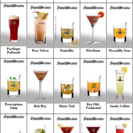
Pacifique
Penicillin
Pétrifiant
Piccadilly Sour
Pear Velvet
Palissade
Rye Old-
Prescription
Rusty Nail
Sandy Collins
Rob Roy
Fashioned
Julep