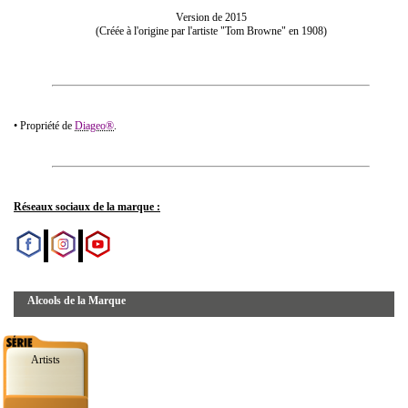
Version de 2015
(Créée à l'origine
par
l'artiste "Tom Browne"
en
1908)
• Propriété de
Diageo®
.
Réseaux sociaux de la marque :
Alcools de la Marque
Artists