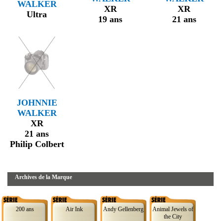
WALKER
XR
XR
Ultra
19 ans
21 ans
JOHNNIE
WALKER
XR
21 ans
Philip Colbert
Archives de la Marque
200 ans
Air Ink
Andy Gellenberg
Animal Jewels of
the City