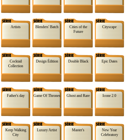
Artists
Blenders' Batch
Cities of the
Cityscape
Future
Cocktail
Design Édition
Double Black
Epic Dates
Collection
Father's day
Game Of Thrones
Ghost and Rare
Icone 2.0
Keep Walking
Luxury Artist
Master's
New Year
City
Celebratory