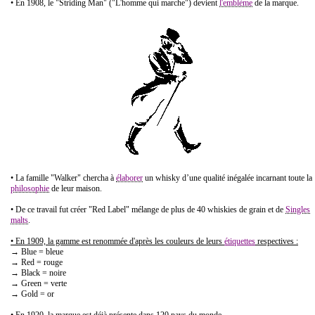
• En 1908, le "Striding Man" ("L'homme qui marche") devient
l'emblème
de la marque.
• La famille "Walker" chercha à
élaborer
un whisky d’une qualité inégalée incarnant toute la
philosophie
de leur maison.
• De ce travail fut créer "Red Label" mélange de plus de 40 whiskies de grain et de
Singles
malts
.
• En 1909, la gamme est renommée d'après les couleurs de leurs
étiquettes
respectives :
→ Blue = bleue
→ Red = rouge
→ Black = noire
→ Green = verte
→ Gold = or