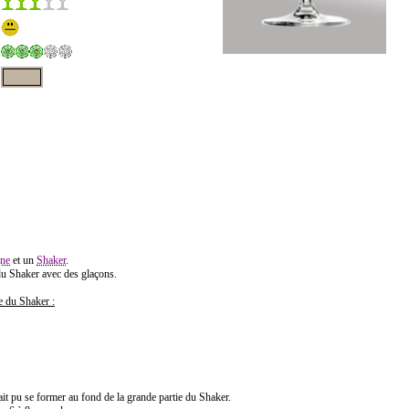
ne
et un
Shaker
.
du Shaker avec des glaçons.
ie du Shaker :
it pu se former au fond de la grande partie du Shaker.