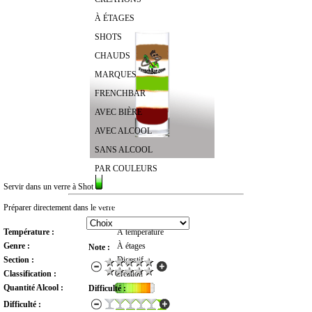
À ÉTAGES
SHOTS
CHAUDS
MARQUES
FRENCHBAR
AVEC BIÈRE
AVEC ALCOOL
SANS ALCOOL
PAR COULEURS
Servir dans un verre à Shot
RECHERCHER UN COCKTAIL
Préparer directement dans le verre
Température :
À température
Genre :
À étages
Note :
Section :
Digestif
Classification :
Création
Quantité Alcool :
Difficulté :
Difficulté :