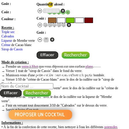
Goût :
Quantité d' alcool :
Coût :
Coût :
Couleur :
Recette :
Triple sec
Goût :
Calvados
Liqueur
de Menthe verte
Crème
de Cacao blanc
Sirop de Cassis
Mode de création :
→ Prendre un
verre à Shot
que vous déposez sur une surface
plane
.
→ Verser 1 trait de "sirop de Cassis" dans le fond du verre.
RECHERCHE COCKTAIL PAR NOM
→ Munissez-vous d'une petite cuillère dont vous utiliserez la partie bombée.
→ Verser 1/10 de "crème de Cacao blanc" avec le dos de la cuillère sur le "sirop de
Cassis".
→ Verser 2/10 de "liqueur de Menthe verte" avec le dos de la cuillère sur la "crème de
Cacao blanc".
→ Verser 3/10 de "Triple sec" avec le dos de la cuillère sur la liqueur de "Menthe
verte".
→ Finir en versant tout doucement 3/10 de "Calvados" sur le dessus du verre.
→ Servir et boire d’un trait.
Informations :
• À la fin de la confection de cette recette, bien nettoyer à l'eau les différents
ustensiles