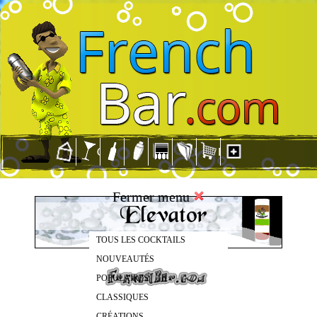
Fermer menu
TOUS LES COCKTAILS
NOUVEAUTÉS
POPULAIRES
CLASSIQUES
CRÉATIONS