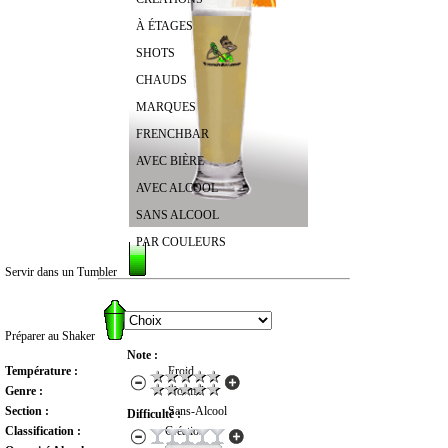
À ÉTAGES
SHOTS
CHAUDS
MARQUES
FRENCHBAR
AVEC BIÈRE
AVEC ALCOOL
SANS ALCOOL
PAR COULEURS
Servir dans un Tumbler
RECHERCHER UN COCKTAIL
Préparer au Shaker
Note :
Température :
Froid
Genre :
Normal
Section :
Sans-Alcool
Difficulté :
Classification :
Création