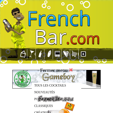
Fermer menu
TOUS LES COCKTAILS
NOUVEAUTÉS
POPULAIRES
CLASSIQUES
CRÉATIONS