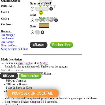
Quantité Alcool :
Quantité d' alcool :
Difficulté :
Goût :
Coût :
Coût :
Couleur :
Goût :
Recette :
Jus Mangue
Jus Ananas
Jus Banane
Sirop de Coco
Sirop de sucre de Canne
Mode de création :
RECHERCHE COCKTAIL PAR NOM
→ Prendre un
verre Tumbler
et un
Shaker
.
→ Remplir la plus grande partie du Shaker avec des glaçons.
→
Mettre dans la plus petite partie du Shaker :
- 3/10 Jus de Mangue
- 3/10 Jus d’Ananas
- 2/10 Jus de Banane
- 1 trait de Sirop de Coco
- 1 trait de Sirop de sucre de Canne
→ Vider l’excédent d’eau qui aurait pu se former au fond de la grande partie du Shaker.
→ Bien fermer le Shaker et
frapper
6 à 8 secondes.