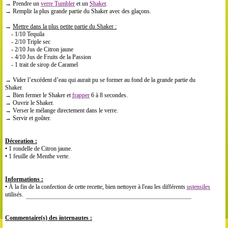
→ Prendre un
verre Tumbler
et un
Shaker
.
→ Remplir la plus grande partie du Shaker avec des glaçons.
→
Mettre dans la plus petite partie du Shaker :
- 1/10 Tequila
- 2/10 Triple sec
- 2/10 Jus de Citron jaune
- 4/10 Jus de Fruits de la Passion
- 1 trait de sirop de Caramel
→ Vider l’excédent d’eau qui aurait pu se former au fond de la grande partie du
Shaker.
→ Bien fermer le Shaker et
frapper
6 à 8 secondes.
→ Ouvrir le Shaker.
→ Verser le mélange directement dans le verre.
→ Servir et goûter.
Décoration :
• 1 rondelle de Citron jaune.
• 1 feuille de Menthe verte.
Informations :
• À la fin de la confection de cette recette, bien nettoyer à l'eau les différents
ustensiles
utilisés.
Commentaire(s) des internautes :