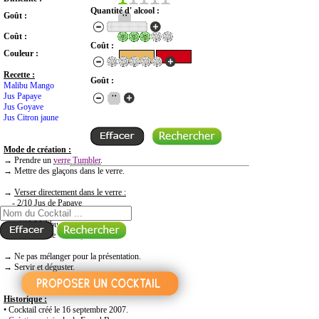
Quantité d' alcool :
Goût :
Coût :
Coût :
Couleur :
Recette :
Goût :
Malibu Mango
Jus Papaye
Jus Goyave
Jus Citron jaune
Mode de création :
→ Prendre un
verre Tumbler
.
→ Mettre des glaçons dans le verre.
RECHERCHE COCKTAIL PAR NOM
→
Verser directement dans le verre :
- 2/10 Jus de Papaye
- 2/10 Jus de Goyave
- 4/10 Malibu
- 2/10 Jus de Citron jaune
→ Ne pas mélanger pour la présentation.
→ Servir et déguster.
Historique :
• Cocktail créé le 16 septembre 2007.