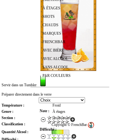
À ÉTAGES
SHOTS
CHAUDS
MARQUES
FRENCHBAR
AVEC BIÈRE
AVEC ALCOOL
SANS ALCOOL
PAR COULEURS
Servir dans un Tumbler
RECHERCHER UN COCKTAIL
Préparer directement dans le verre
Température :
Froid
Note :
Genre :
À étages
Section :
Traditionnel
Classification :
Copyright © FrenchBar
Difficulté :
Quantité Alcool :
Difficulté :