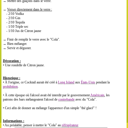
→ Mettre des glaçons dans le verre.
→
Verser directement dans le verre :
- 2/10 Vodka
- 2/10 Gin
- 2/10 Tequila
- 1/10 Triple sec
- 1/10 Jus de Citron jaune
→ Finir de remplir le verre avec le "Cola".
→ Bien mélanger.
→ Servir et déguster.
Décoration :
• Une rondelle de Citron jaune.
Historique :
• À l'origine, ce Cocktail aurait été créé à
Long Island
aux
États-Unis
pendant la
prohibition
.
• À cette époque où l'alcool avait été interdit par le gouvernement
Américain
, les
patrons des bars mélangeaient l'alcool de
contrebande
avec du "Cola".
• Ceci afin de donner au mélange l'apparence d'un simple "thé glacé" !
Informations :
• Au préalable, penser à mettre le "Cola" au
réfrigérateur
.