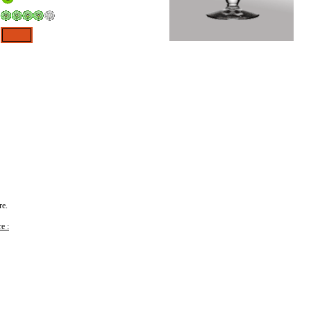
re.
e :