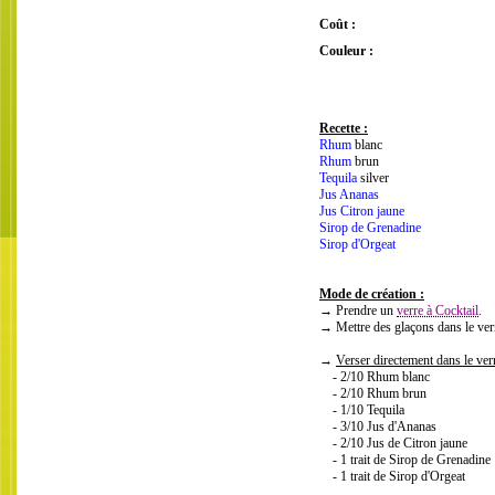
Coût :
Couleur :
Recette :
Rhum
blanc
Rhum
brun
Tequila
silver
Jus Ananas
Jus Citron jaune
Sirop de Grenadine
Sirop d'Orgeat
Mode de création :
→ Prendre un
verre à Cocktail
.
→ Mettre des glaçons dans le ver
→
Verser directement dans le verr
- 2/10 Rhum blanc
- 2/10 Rhum brun
- 1/10 Tequila
- 3/10 Jus d'Ananas
- 2/10 Jus de Citron jaune
- 1 trait de Sirop de Grenadine
- 1 trait de Sirop d'Orgeat