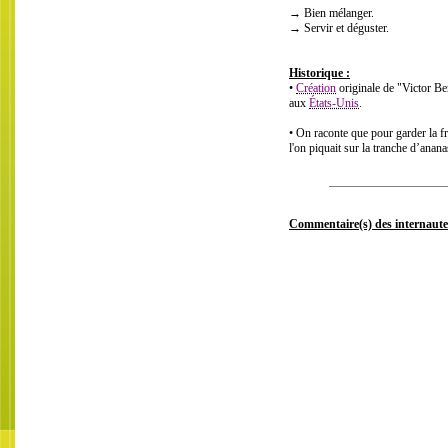
→ Bien mélanger.
→ Servir et déguster.
Historique :
•
Création
originale de "Victor B
aux
États-Unis
.
• On raconte que pour garder la f
l'on piquait sur la tranche d’anan
Commentaire(s) des internaute