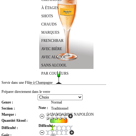
À ÉTAGES
SHOTS
CHAUDS
MARQUES
FRENCHBAR
AVEC BIÈRE
AVEC ALCOOL
SANS ALCOOL
PAR COULEURS
Servir dans une Flûte à Champagne
RECHERCHER UN COCKTAIL
Préparer directement dans le verre
Genre :
Normal
Note :
Section :
Traditionnel
Marque :
MANDARINE NAPOLÉON
Quantité Alcool :
Difficulté :
Difficulté :
Goût :