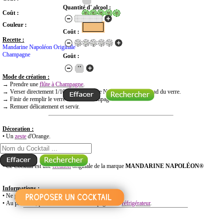
Quantité d' alcool :
Coût :
Couleur :
Coût :
Recette :
Mandarine Napoléon Originale
Champagne
Goût :
Mode de création :
→ Prendre une
flûte à Champagne
.
→ Verser directement 1/10 de "Mandarine Napoléon" dans le fond du verre.
→ Finir de remplir le verre avec le "Champagne".
→ Remuer délicatement et servir.
Décoration :
RECHERCHE COCKTAIL PAR NOM
• Un
zeste
d'Orange.
Historique :
• Ce Cocktail est une
création
originale de la marque
MANDARINE NAPOLÉON®
Informations :
• Ne pas mettre de glaçons dans ce Cocktail.
• Au préalable, penser à mettre le "Champagne" au
réfrigérateur
.