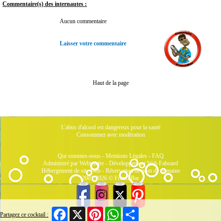
Commentaire(s) des internautes :
Aucun commentaire
Laisser votre commentaire
Haut de la page
L'abus d'alcool est dangereux pour la santé
Consommez avec modération
Qui sommes-nous
-
Mentions Légales
-
FAQ
Administré par Webtender - Développement Web
Faboard
Hébergement de site Web
-
Réservation de nom de domaine
2001/2026 © FrenchBar
Facebook
X
Pinterest
WhatsApp
Share
Partagez ce cocktail :
5 Connectés