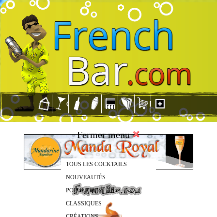
Fermer menu
TOUS LES COCKTAILS
NOUVEAUTÉS
POPULAIRES
CLASSIQUES
CRÉATIONS