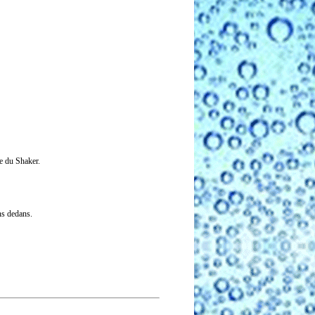
ie du Shaker.
ns dedans.