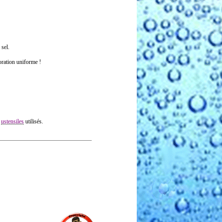
 sel.
oration uniforme !
s
ustensiles
utilisés.