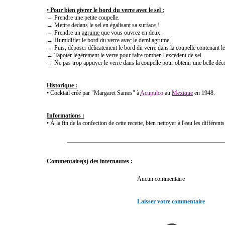
•
Pour bien givrer le bord du verre avec le sel :
→ Prendre une petite coupelle.
→ Mettre dedans le sel en égalisant sa surface !
→ Prendre un
agrume
que vous ouvrez en deux.
→ Humidifier le bord du verre avec le demi agrume.
→ Puis, déposer délicatement le bord du verre dans la coupelle contenant le
→ Tapoter légèrement le verre pour faire tomber l’excédent de sel.
→ Ne pas trop appuyer le verre dans la coupelle pour obtenir une belle déc
Historique :
• Cocktail créé par "Margaret Sames" à
Acupulco
au
Mexique
en 1948.
Informations :
• À la fin de la confection de cette recette, bien nettoyer à l'eau les différent
Commentaire(s) des internautes :
Aucun commentaire
Laisser votre commentaire