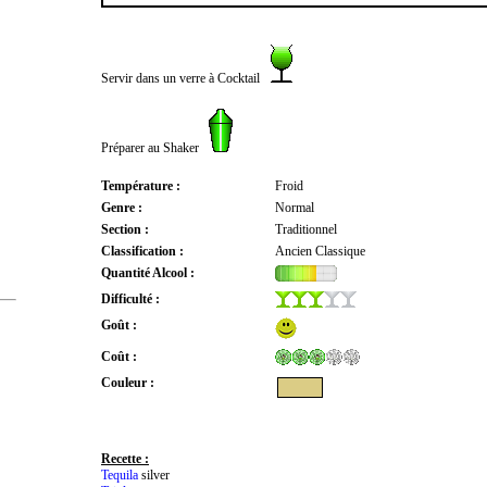
Servir dans un verre à Cocktail
Préparer au Shaker
Température :
Froid
Genre :
Normal
Section :
Traditionnel
Classification :
Ancien Classique
Quantité Alcool :
Difficulté :
Goût :
Coût :
Couleur :
Recette :
Tequila
silver