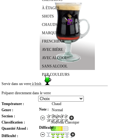
À ÉTAGES
SHOTS
CHAUDS
MARQUES
FRENCHBAR
AVEC BIÈRE
AVEC ALCOOL
SANS ALCOOL
PAR COULEURS
Servir dans un verre à Irish
RECHERCHER UN COCKTAIL
Préparer directement dans le verre
Température :
Chaud
Note :
Genre :
Normal
Section :
Digestif
Classification :
Nouveau Classique
Difficulté :
Quantité Alcool :
Difficulté :