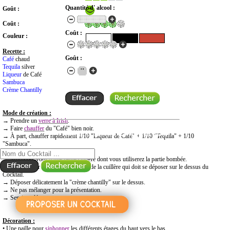
Quantité d' alcool :
Goût :
Coût :
Coût :
Couleur :
Recette :
Goût :
Café
chaud
Tequila
silver
Liqueur
de Café
Sambuca
Crème Chantilly
Mode de création :
→ Prendre un
verre à Irish
.
→ Faire
chauffer
du "Café" bien noir.
RECHERCHE COCKTAIL PAR NOM
→ À part, chauffer rapidement 1/10 "Liqueur de Café" + 1/10 "Tequila" + 1/10
"Sambuca".
→ Verser le mélange dans le verre.
→ Munissez-vous d'une petite cuillère dont vous utiliserez la partie bombée.
→ Faire glisser le "Café" sur le dos de la cuillère qui doit se déposer sur le dessus du
Cocktail.
→ Déposer délicatement la "crème chantilly" sur le dessus.
→ Ne pas mélanger pour la présentation.
→ Servir et déguster.
Décoration :
• Une paille pour
siphonner
les différents étages du haut vers le bas.