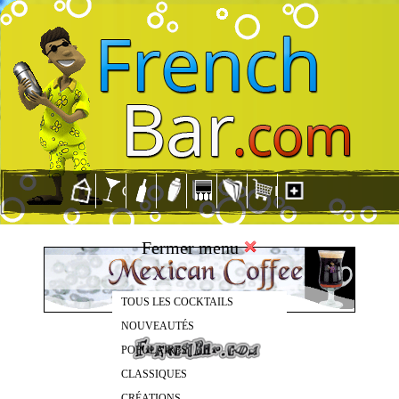
Fermer menu
TOUS LES COCKTAILS
NOUVEAUTÉS
POPULAIRES
CLASSIQUES
CRÉATIONS