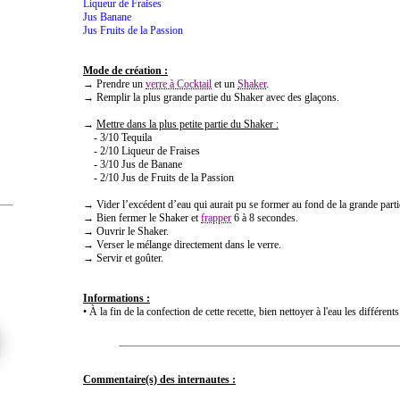
Liqueur de Fraises
Jus Banane
Jus Fruits de la Passion
Mode de création :
→ Prendre un
verre à Cocktail
et un
Shaker
.
→ Remplir la plus grande partie du Shaker avec des glaçons.
→
Mettre dans la plus petite partie du Shaker :
- 3/10 Tequila
- 2/10 Liqueur de Fraises
- 3/10 Jus de Banane
- 2/10 Jus de Fruits de la Passion
→ Vider l’excédent d’eau qui aurait pu se former au fond de la grande part
→ Bien fermer le Shaker et
frapper
6 à 8 secondes.
→ Ouvrir le Shaker.
→ Verser le mélange directement dans le verre.
→ Servir et goûter.
Informations :
• À la fin de la confection de cette recette, bien nettoyer à l'eau les différent
Commentaire(s) des internautes :