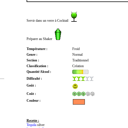
Servir dans un verre à Cocktail
Préparer au Shaker
Température :
Froid
Genre :
Normal
Section :
Traditionnel
Classification :
Création
Quantité Alcool :
Difficulté :
Goût :
Coût :
Couleur :
Recette :
Tequila
silver