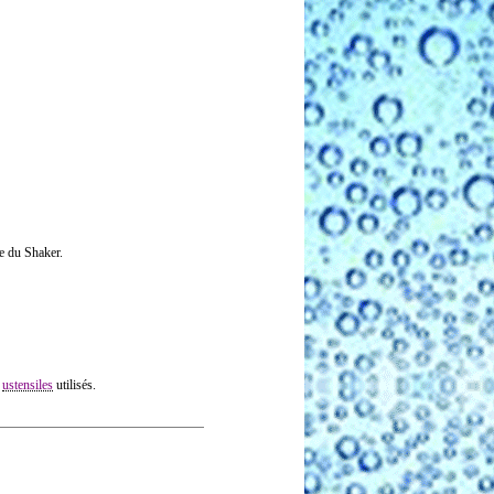
ie du Shaker.
s
ustensiles
utilisés.