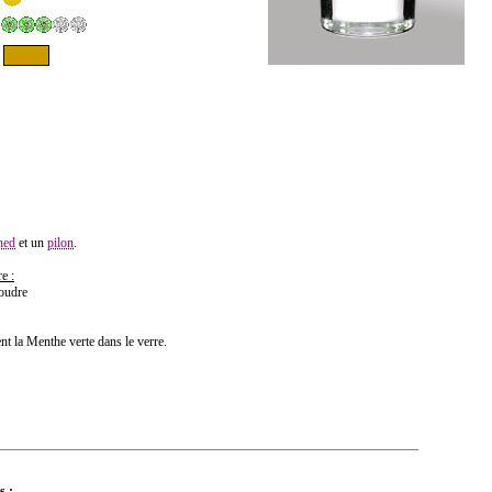
ned
et un
pilon
.
e :
poudre
t la Menthe verte dans le verre.
s :