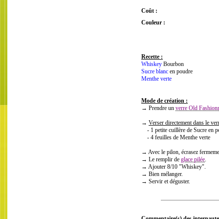
Coût :
Couleur :
Recette :
Whiskey
Bourbon
Sucre blanc
en poudre
Menthe verte
Mode de création :
→ Prendre un
verre Old Fashion
→
Verser directement dans le verr
- 1 petite cuillère de Sucre en 
- 4 feuilles de Menthe verte
→ Avec le pilon, écrasez fermemen
→ Le remplir de
glace pilée
.
→ Ajouter 8/10 "Whiskey".
→ Bien mélanger.
→ Servir et déguster.
Commentaire(s) des internaute