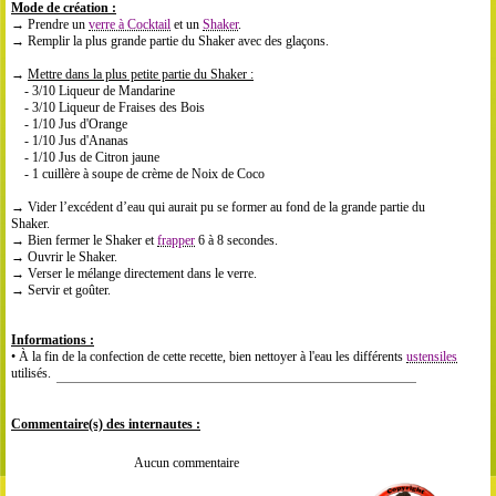
Mode de création :
→
Prendre un
verre à Cocktail
et un
Shaker
.
→
Remplir la plus grande partie du Shaker avec des glaçons.
→
Mettre dans la plus petite partie du Shaker :
- 3/10 Liqueur de Mandarine
- 3/10 Liqueur de Fraises des Bois
- 1/10 Jus d'Orange
- 1/10 Jus d'Ananas
- 1/10 Jus de Citron jaune
- 1 cuillère à soupe de crème de Noix de Coco
→ Vider l’excédent d’eau qui aurait pu se former au fond de la grande partie du
Shaker.
→
Bien fermer le Shaker et
frapper
6 à 8 secondes.
→
Ouvrir le Shaker.
→
Verser le m
é
lange directement dans le verre.
→
Servir et go
û
ter.
Informations :
• À la fin de la confection de cette recette, bien nettoyer à l'eau les différents
ustensiles
utilisés.
Commentaire(s) des internautes :
Aucun commentaire