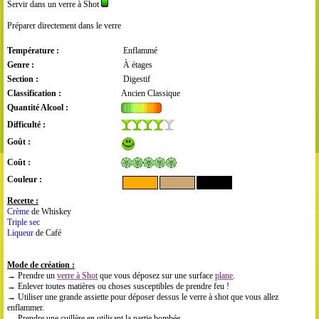
Servir dans un verre à Shot
Préparer directement dans le verre
Température :
Enflammé
Genre :
À étages
Section :
Digestif
Classification :
Ancien Classique
Quantité Alcool :
Difficulté :
Goût :
Coût :
Couleur :
Recette :
Crème
de Whiskey
Triple sec
Liqueur
de Café
Mode de création :
→ Prendre un
verre à Shot
que vous déposez sur une surface
plane
.
→ Enlever toutes matières ou choses susceptibles de prendre feu !
→ Utiliser une grande assiette pour déposer dessus le verre à shot que vous allez
enflammer.
→ Prendre une cuillère en utilisant la partie bombée.