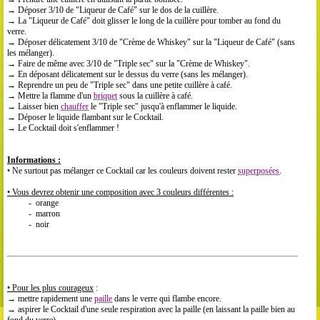
→ Déposer 3/10 de "Liqueur de Café" sur le dos de la cuillère.
→ La "Liqueur de Café" doit glisser le long de la cuillère pour tomber au fond du
verre.
→ Déposer délicatement 3/10 de "Crème de Whiskey" sur la "Liqueur de Café" (sans
les mélanger).
→ Faire de même avec 3/10 de "Triple sec" sur la "Crème de Whiskey".
→ En déposant délicatement sur le dessus du verre (sans les mélanger).
→ Reprendre un peu de "Triple sec" dans une petite cuillère à café.
→
Mettre la flamme d'un
briquet
sous la cuill
è
re
à
caf
é
.
→ Laisser bien
chauffer
le "Triple sec" jusqu'à enflammer le liquide.
→ Déposer le liquide flambant sur le Cocktail.
→ Le Cocktail doit s'enflammer !
Informations :
• Ne surtout pas mélanger ce Cocktail car les couleurs doivent rester
superposées
.
• Vous devrez obtenir une composition avec 3 couleurs différentes :
- orange
- marron
- noir
• Pour les plus courageux
:
→ mettre rapidement une
paille
dans le verre qui flambe encore.
→ aspirer le Cocktail d'une seule respiration avec la paille (en laissant la paille bien au