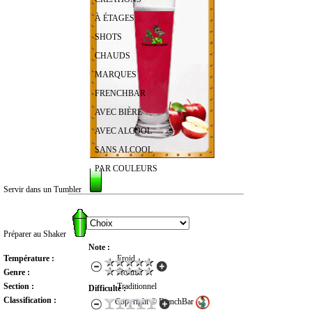
À ÉTAGES
SHOTS
CHAUDS
MARQUES
FRENCHBAR
AVEC BIÈRE
AVEC ALCOOL
SANS ALCOOL
PAR COULEURS
Servir dans un Tumbler
RECHERCHER UN COCKTAIL
Préparer au Shaker
Note :
Température :
Froid
Genre :
Normal
Section :
Traditionnel
Difficulté :
Classification :
Copyright © FrenchBar