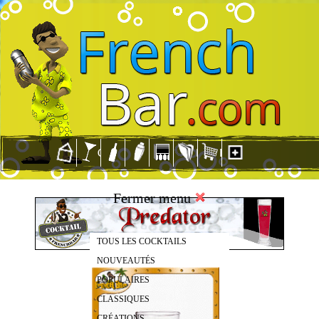
Fermer menu
TOUS LES COCKTAILS
NOUVEAUTÉS
POPULAIRES
CLASSIQUES
CRÉATIONS