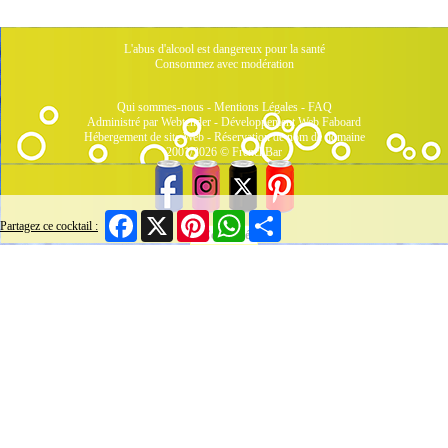
L'abus d'alcool est dangereux pour la santé
Consommez avec modération
Qui sommes-nous
-
Mentions Légales
-
FAQ
Administré par Webtender - Développement Web
Faboard
Hébergement de site Web
-
Réservation de nom de domaine
2001/2026 © FrenchBar
Facebook
X
Pinterest
WhatsApp
Share
Partagez ce cocktail :
3 Connectés