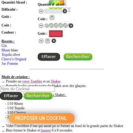
Quantité Alcool :
Quantité d' alcool :
Difficulté :
Goût :
Coût :
Coût :
Couleur :
Goût :
Recette :
Gin
Rhum
blanc
Tequila
silver
Cherry'o Original
Jus Pomme
Mode de création :
RECHERCHE COCKTAIL PAR NOM
→ Prendre un
verre Tumbler
et un
Shaker
.
→ Remplir la plus grande partie du Shaker avec des glaçons.
→
Mettre dans la plus petite partie du Shaker :
- 1/10 Gin
- 1/10 Rhum
- 1/10 Tequila
- 3/10 Cherryo
- 2/10 Jus de Pomme
→ Vider l’excédent d’eau qui aurait pu se former au fond de la grande partie du Shaker.
→ Bien fermer le Shaker et
frapper
6 à 8 secondes.