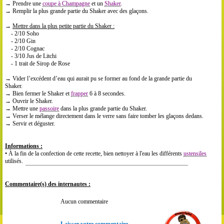
→ Prendre une
coupe à Champagne
et un
Shaker
.
→ Remplir la plus grande partie du Shaker avec des glaçons.
→
Mettre dans la plus petite partie du Shaker :
- 2/10 Soho
- 2/10 Gin
- 2/10 Cognac
- 3/10 Jus de Litchi
- 1 trait de Sirop de Rose
→ Vider l’excédent d’eau qui aurait pu se former au fond de la grande partie du
Shaker.
→ Bien fermer le Shaker et
frapper
6 à 8 secondes.
→ Ouvrir le Shaker.
→ Mettre une
passoire
dans la plus grande partie du Shaker.
→ Verser le mélange directement dans le verre sans faire tomber les glaçons dedans.
→ Servir et déguster.
Informations :
• À la fin de la confection de cette recette, bien nettoyer à l'eau les différents
ustensiles
utilisés.
Commentaire(s) des internautes :
Aucun commentaire