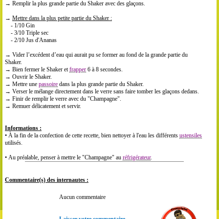
→ Remplir la plus grande partie du Shaker avec des glaçons.
→
Mettre dans la plus petite partie du Shaker :
- 1/10 Gin
- 3/10 Triple sec
- 2/10 Jus d'Ananas
→ Vider l’excédent d’eau qui aurait pu se former au fond de la grande partie du
Shaker.
→ Bien fermer le Shaker et
frapper
6 à 8 secondes.
→ Ouvrir le Shaker.
→ Mettre une
passoire
dans la plus grande partie du Shaker.
→ Verser le mélange directement dans le verre sans faire tomber les glaçons dedans.
→ Finir de remplir le verre avec du "Champagne".
→
Remuer délicatement et servir.
Informations :
• À la fin de la confection de cette recette, bien nettoyer à l'eau les différents
ustensiles
utilisés.
• Au préalable, penser à mettre le "Champagne" au
réfrigérateur
.
Commentaire(s) des internautes :
Aucun commentaire