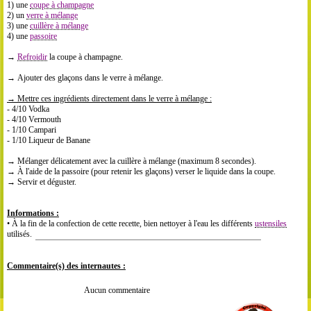
1) une
coupe à champagne
2) un
verre à mélange
3) une
cuillère à mélange
4) une
passoire
→
Refroidir
la coupe à champagne.
→ Ajouter des glaçons dans le verre à mélange.
→
Mettre
ces ingr
é
dients directement dans le verre
à
m
é
lange :
- 4/10 Vodka
- 4/10 Vermouth
- 1/10 Campari
- 1/10 Liqueur de Banane
→ Mélanger délicatement avec la cuillère à mélange (maximum 8 secondes).
→ À l'aide de la passoire (pour retenir les glaçons) verser le liquide dans la coupe.
→ Servir et déguster.
Informations :
• À la fin de la confection de cette recette, bien nettoyer à l'eau les différents
ustensiles
utilisés.
Commentaire(s) des internautes :
Aucun commentaire