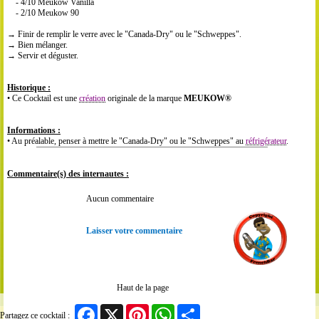
- 4/10 Meukow Vanilla
- 2/10 Meukow 90
→ Finir de remplir le verre avec le "Canada-Dry" ou le "Schweppes".
→ Bien mélanger.
→ Servir et déguster.
Historique :
• Ce Cocktail est une
création
originale de la marque
MEUKOW®
Informations :
• Au préalable, penser à mettre le "Canada-Dry" ou le "Schweppes" au
réfrigérateur
.
Commentaire(s) des internautes :
Aucun commentaire
Laisser votre commentaire
Haut de la page
Facebook
X
Pinterest
WhatsApp
Share
Partagez ce cocktail :