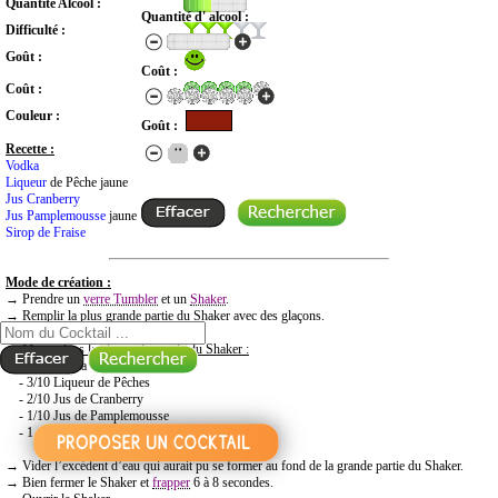
Quantité Alcool :
Quantité d' alcool :
Difficulté :
Goût :
Coût :
Coût :
Couleur :
Goût :
Recette :
Vodka
Liqueur
de Pêche jaune
Jus Cranberry
Jus Pamplemousse
jaune
Sirop de Fraise
Mode de création :
RECHERCHE COCKTAIL PAR NOM
→ Prendre un
verre Tumbler
et un
Shaker
.
→ Remplir la plus grande partie du Shaker avec des glaçons.
→
Mettre dans la plus petite partie du Shaker :
- 4/10 Vodka
- 3/10 Liqueur de Pêches
- 2/10 Jus de Cranberry
- 1/10 Jus de Pamplemousse
- 1 trait de sirop de Fraise
→ Vider l’excédent d’eau qui aurait pu se former au fond de la grande partie du Shaker.
→ Bien fermer le Shaker et
frapper
6 à 8 secondes.