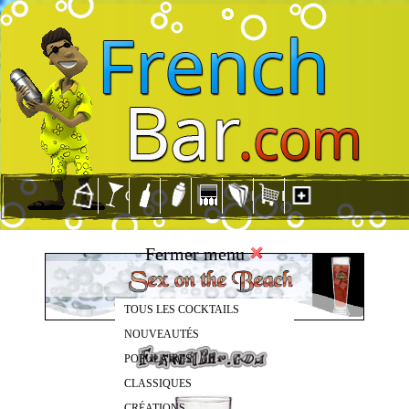
Fermer menu
TOUS LES COCKTAILS
NOUVEAUTÉS
POPULAIRES
CLASSIQUES
CRÉATIONS