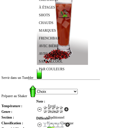
À ÉTAGES
SHOTS
CHAUDS
MARQUES
FRENCHBAR
AVEC BIÈRE
AVEC ALCOOL
SANS ALCOOL
PAR COULEURS
Servir dans un Tumbler
RECHERCHER UN COCKTAIL
Préparer au Shaker
Note :
Température :
Froid
Genre :
Normal
Section :
Traditionnel
Difficulté :
Classification :
Nouveau Classique