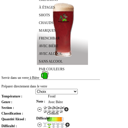
À ÉTAGES
SHOTS
CHAUDS
MARQUES
FRENCHBAR
AVEC BIÈRE
AVEC ALCOOL
SANS ALCOOL
PAR COULEURS
Servir dans un verre à Bière
RECHERCHER UN COCKTAIL
Préparer directement dans le verre
Température :
Froid
Note :
Genre :
Avec Bière
Section :
Traditionnel
Classification :
Création
Difficulté :
Quantité Alcool :
Difficulté :