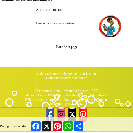
Aucun commentaire
Laisser votre commentaire
Haut de la page
L'abus d'alcool est dangereux pour la santé
Consommez avec modération
Qui sommes-nous
-
Mentions Légales
-
FAQ
Administré par Webtender - Développement Web
Faboard
Hébergement de site Web
-
Réservation de nom de domaine
2001/2026 © FrenchBar
Facebook
X
Pinterest
WhatsApp
Share
Partagez ce cocktail :
9 Connectés