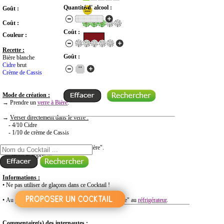
Quantité d' alcool :
Goût :
Coût :
Coût :
Couleur :
Recette :
Goût :
Bière blanche
Cidre
brut
Crème de Cassis
Mode de création :
→ Prendre un
verre à Bière
.
→
Verser directement dans le verre :
- 4/10 Cidre
RECHERCHE COCKTAIL PAR NOM
- 1/10 de crème de Cassis
→ Finir de remplir le verre avec la "Bière".
→ Servir et apprécier
Informations :
• Ne pas utiliser de glaçons dans ce Cocktail !
• Au préalable, penser à mettre le "Cidre" et la "Bière" au
réfrigérateur
.
Commentaire(s) des internautes :