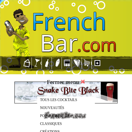
Fermer menu
TOUS LES COCKTAILS
NOUVEAUTÉS
POPULAIRES
CLASSIQUES
CRÉATIONS