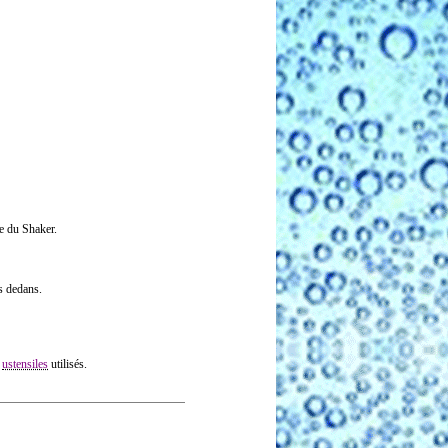
ie du Shaker.
s dedans.
s
ustensiles
utilisés.