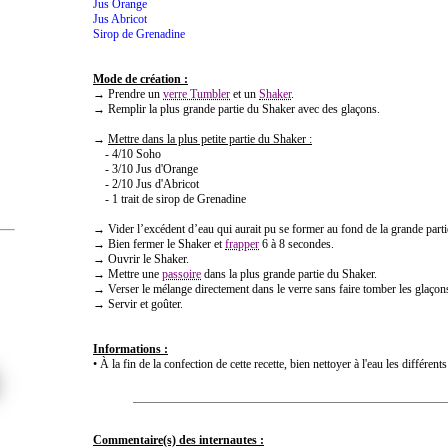
Jus Orange
Jus Abricot
Sirop de Grenadine
Mode de création :
→ Prendre un
verre Tumbler
et un
Shaker
.
→ Remplir la plus grande partie du Shaker avec des glaçons.
→
Mettre dans la plus petite partie du Shaker :
- 4/10 Soho
- 3/10 Jus d'Orange
- 2/10 Jus d'Abricot
- 1 trait de sirop de Grenadine
→ Vider l’excédent d’eau qui aurait pu se former au fond de la grande part
→ Bien fermer le Shaker et
frapper
6 à 8 secondes.
→ Ouvrir le Shaker.
→ Mettre une
passoire
dans la plus grande partie du Shaker.
→ Verser le mélange directement dans le verre sans faire tomber les glaçon
→ Servir et goûter.
Informations :
• À la fin de la confection de cette recette, bien nettoyer à l'eau les différent
Commentaire(s) des internautes :