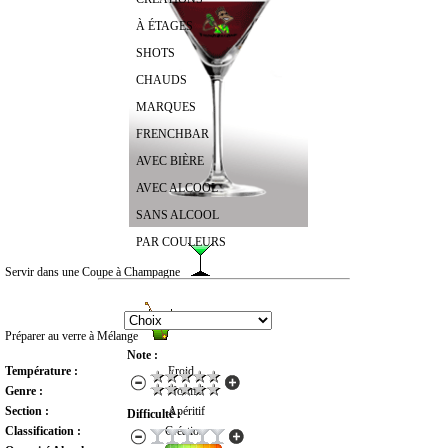
À ÉTAGES
SHOTS
CHAUDS
MARQUES
FRENCHBAR
AVEC BIÈRE
AVEC ALCOOL
SANS ALCOOL
PAR COULEURS
Servir dans une Coupe à Champagne
RECHERCHER UN COCKTAIL
Préparer au verre à Mélange
Note :
Température :
Froid
Genre :
Normal
Section :
Apéritif
Difficulté :
Classification :
Création