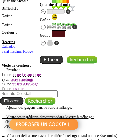
Quantité Alcool :
Quantité d' alcool :
Difficulté :
Goût :
Coût :
Coût :
Couleur :
Goût :
Recette :
Calvados
Saint-Raphaël Rouge
Mode de création :
→
Prendre
:
1) une
coupe à champagne
2) un
verre à mélange
RECHERCHE COCKTAIL PAR NOM
3) une
cuillère à mélange
4) une
passoire
→
Refroidir
la coupe à champagne.
→ Ajouter des glaçons dans le verre à mélange.
→
Mettre
ces ingr
é
dients directement dans le verre
à
m
é
lange :
- 5/10 Calvados
- 5/10 Saint-Raphaël
→ Mélanger délicatement avec la cuillère à mélange (maximum de 8 secondes).