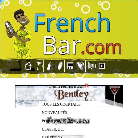
Fermer menu
TOUS LES COCKTAILS
NOUVEAUTÉS
POPULAIRES
CLASSIQUES
CRÉATIONS