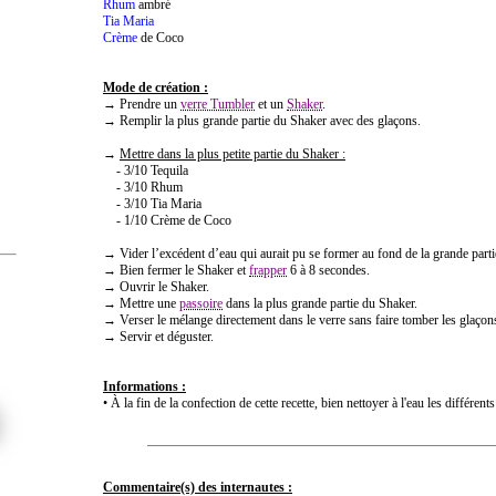
Rhum
ambré
Tia Maria
Crème
de Coco
Mode de création :
→ Prendre un
verre Tumbler
et un
Shaker
.
→ Remplir la plus grande partie du Shaker avec des glaçons.
→
Mettre dans la plus petite partie du Shaker :
- 3/10 Tequila
- 3/10 Rhum
- 3/10 Tia Maria
- 1/10 Crème de Coco
→ Vider l’excédent d’eau qui aurait pu se former au fond de la grande part
→ Bien fermer le Shaker et
frapper
6 à 8 secondes.
→ Ouvrir le Shaker.
→ Mettre une
passoire
dans la plus grande partie du Shaker.
→ Verser le mélange directement dans le verre sans faire tomber les glaçon
→ Servir et déguster.
Informations :
• À la fin de la confection de cette recette, bien nettoyer à l'eau les différent
Commentaire(s) des internautes :