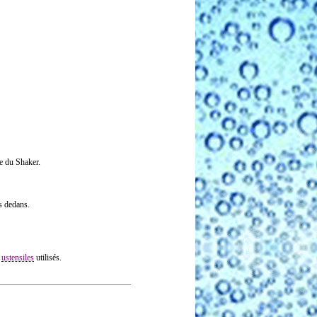
ie du Shaker.
s dedans.
s
ustensiles
utilisés.