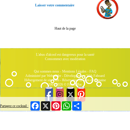
Laisser votre commentaire
Haut de la page
L'abus d'alcool est dangereux pour la santé
Consommez avec modération
Qui sommes-nous
-
Mentions Légales
-
FAQ
Administré par Webtender - Développement Web
Faboard
Hébergement de site Web
-
Réservation de nom de domaine
2001/2026 © FrenchBar
Facebook
X
Pinterest
WhatsApp
Share
Partagez ce cocktail :
7 Connectés