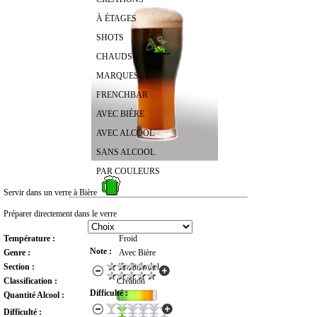
À ÉTAGES
SHOTS
CHAUDS
MARQUES
FRENCHBAR
AVEC BIÈRE
AVEC ALCOOL
SANS ALCOOL
PAR COULEURS
Servir dans un verre à Bière
RECHERCHER UN COCKTAIL
Préparer directement dans le verre
Température :
Froid
Note :
Genre :
Avec Bière
Section :
Traditionnel
Classification :
Création
Difficulté :
Quantité Alcool :
Difficulté :