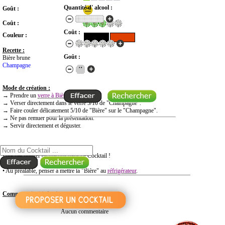
Quantité d' alcool :
Goût :
Coût :
Coût :
Couleur :
Recette :
Goût :
Bière brune
Champagne
Mode de création :
→
Prendre un
verre à Bière
.
→
Verser directement dans le verre
5/10 de
"Champagne".
→
Faire couler délicatement
5/10 de
"Bière" sur le "Champagne".
→
Ne pas remuer pour la présentation.
→
Servir directement et déguster.
RECHERCHE COCKTAIL PAR NOM
Informations :
• Ne pas utiliser de glaçons dans ce Cocktail !
• Au préalable, penser à mettre la "Bière" au
réfrigérateur
.
Commentaire(s) des internautes :
Aucun commentaire