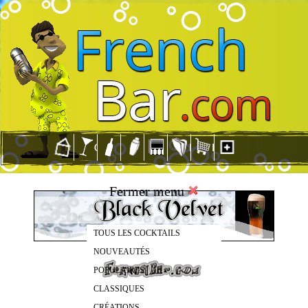
Fermer menu
TOUS LES COCKTAILS
NOUVEAUTÉS
POPULAIRES
CLASSIQUES
CRÉATIONS