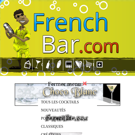
Fermer menu
TOUS LES COCKTAILS
NOUVEAUTÉS
POPULAIRES
CLASSIQUES
CRÉATIONS