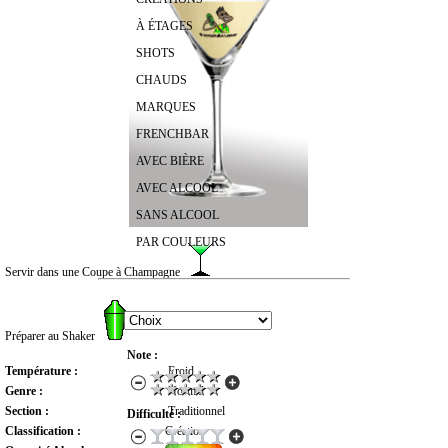
À ÉTAGES
SHOTS
CHAUDS
MARQUES
FRENCHBAR
AVEC BIÈRE
AVEC ALCOOL
SANS ALCOOL
PAR COULEURS
Servir dans une Coupe à Champagne
RECHERCHER UN COCKTAIL
Préparer au Shaker
Note :
Température :
Froid
Genre :
Normal
Section :
Traditionnel
Difficulté :
Classification :
Création