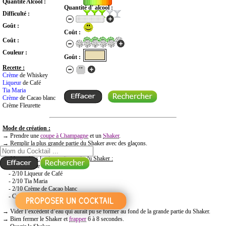
Quantité Alcool :
Quantité d' alcool :
Difficulté :
Goût :
Coût :
Coût :
Couleur :
Goût :
Recette :
Crème
de Whiskey
Liqueur
de Café
Tia Maria
Crème
de Cacao blanc
Crème Fleurette
Mode de création :
RECHERCHE COCKTAIL PAR NOM
→ Prendre une
coupe à Champagne
et un
Shaker
.
→ Remplir la plus grande partie du Shaker avec des glaçons.
→
Mettre dans la plus petite partie du Shaker :
- 2/10 Crème de Whiskey
- 2/10 Liqueur de Café
- 2/10 Tia Maria
- 2/10 Crème de Cacao blanc
- Crème Fleurette
→ Vider l’excédent d’eau qui aurait pu se former au fond de la grande partie du Shaker.
→ Bien fermer le Shaker et
frapper
6 à 8 secondes.