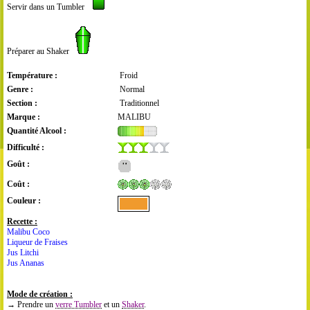
Servir dans un Tumbler
Préparer au Shaker
Température :
Froid
Genre :
Normal
Section :
Traditionnel
Marque :
MALIBU
Quantité Alcool :
Difficulté :
Goût :
Coût :
Couleur :
Recette :
Malibu Coco
Liqueur de Fraises
Jus Litchi
Jus Ananas
Mode de création :
→ Prendre un
verre Tumbler
et un
Shaker
.