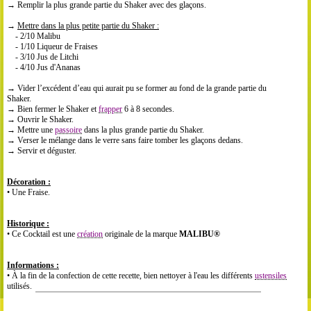
→ Remplir la plus grande partie du Shaker avec des glaçons.
→
Mettre dans la plus petite partie du Shaker :
- 2/10 Malibu
- 1/10 Liqueur de Fraises
- 3/10 Jus de Litchi
- 4/10 Jus d'Ananas
→ Vider l’excédent d’eau qui aurait pu se former au fond de la grande partie du
Shaker.
→ Bien fermer le Shaker et
frapper
6 à 8 secondes.
→ Ouvrir le Shaker.
→ Mettre une
passoire
dans la plus grande partie du Shaker.
→ Verser le mélange dans le verre sans faire tomber les glaçons dedans.
→ Servir et déguster.
Décoration :
• Une Fraise.
Historique :
• Ce Cocktail est une
création
originale de la marque
MALIBU®
Informations :
• À la fin de la confection de cette recette, bien nettoyer à l'eau les différents
ustensiles
utilisés.