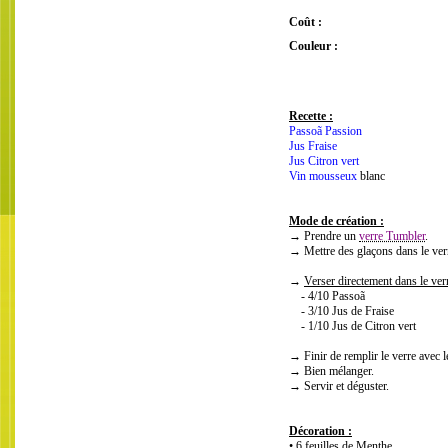
Coût :
Couleur :
Recette :
Passoã Passion
Jus Fraise
Jus Citron vert
Vin mousseux
blanc
Mode de création :
→ Prendre un
verre Tumbler
.
→ Mettre des glaçons dans le ver
→
Verser directement dans le verr
- 4/10 Passoã
- 3/10 Jus de Fraise
- 1/10 Jus de Citron vert
→ Finir de remplir le verre avec 
→ Bien mélanger.
→ Servir et déguster.
Décoration :
• 6 feuilles de Menthe.