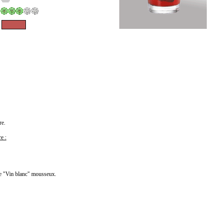
re.
e :
le "Vin blanc" mousseux.