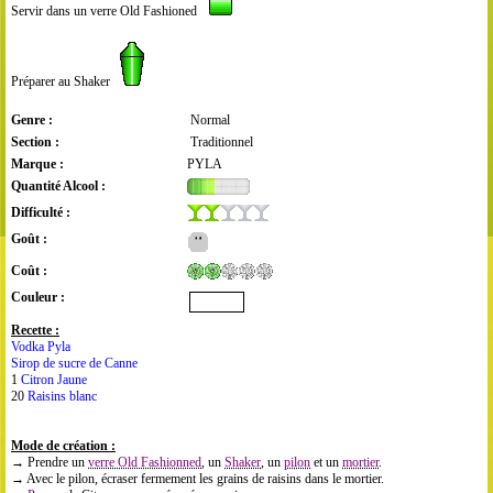
Servir dans un verre Old Fashioned
Préparer au Shaker
Genre :
Normal
Section :
Traditionnel
Marque :
PYLA
Quantité Alcool :
Difficulté :
Goût :
Coût :
Couleur :
Recette :
Vodka Pyla
Sirop de sucre de Canne
1
Citron Jaune
20
Raisins blanc
Mode de création :
→ Prendre un
verre Old Fashionned
, un
Shaker
, un
pilon
et un
mortier
.
→ Avec le pilon, écraser fermement les grains de raisins dans le mortier.