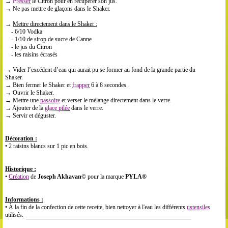
→
Presser
le Citron pour en récupérer son jus.
→ Ne pas mettre de glaçons dans le Shaker.
→
Mettre directement dans le Shaker :
- 6/10 Vodka
- 1/10 de sirop de sucre de Canne
- le jus du Citron
- les raisins écrasés
→ Vider l’excédent d’eau qui aurait pu se former au fond de la grande partie du
Shaker.
→ Bien fermer le Shaker et
frapper
6 à 8 secondes.
→ Ouvrir le Shaker.
→ Mettre une
passoire
et verser le mélange directement dans le verre.
→ Ajouter de la
glace pilée
dans le verre.
→ Servir et déguster.
Décoration :
• 2 raisins blancs sur 1 pic en bois.
Historique :
•
Création
de
Joseph Akhavan
© pour la marque
PYLA®
Informations :
• À la fin de la confection de cette recette, bien nettoyer à l'eau les différents
ustensiles
utilisés.