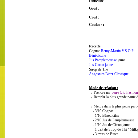
Difficulté :
Goût :
Coût :
Couleur :
Recette :
Cognac
Remy-Martin V.S.O.P
Bénédictine
Jus Pamplemousse
jaune
Jus Citron jaune
Sirop de Thé
Angostura Bitter Classique
Mode de création :
→ Prendre un
verre Old Fashio
→ Remplir la plus grande partie 
→
Mettre dans la plus petite part
- 3/10 Cognac
- 1/10 Bénédictine
- 2/10 Jus de Pamplemousse
- 1/10 Jus de Citron jaune
- 1 trait de Sirop de Thé "Milk
- 3 traits de Bitter