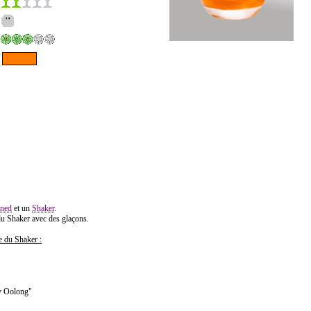
nned
et un
Shaker
.
du Shaker avec des glaçons.
ie du Shaker :
y Oolong"