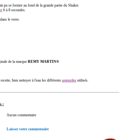
it pu se former au fond de la grande partie du Shaker.
er
6 à 8 secondes.
dans le verre.
inale de la marque
REMY MARTIN®
 recette, bien nettoyer à l'eau les différents
ustensiles
utilisés.
s :
Aucun commentaire
Laisser votre commentaire