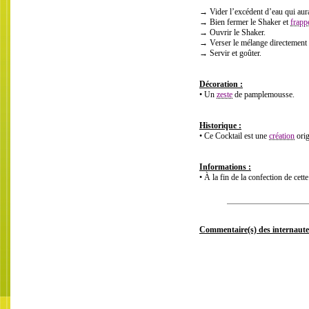
→ Vider l’excédent d’eau qui aura
→ Bien fermer le Shaker et
frapp
→ Ouvrir le Shaker.
→ Verser le mélange directement 
→ Servir et goûter.
Décoration :
• Un
zeste
de pamplemousse.
Historique :
• Ce Cocktail est une
création
orig
Informations :
• À la fin de la confection de cette
Commentaire(s) des internaute