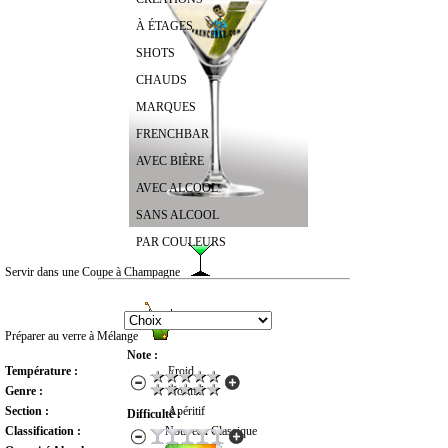
À ÉTAGES
SHOTS
CHAUDS
MARQUES
FRENCHBAR
AVEC BIÈRE
AVEC ALCOOL
SANS ALCOOL
PAR COULEURS
Servir dans une Coupe à Champagne
RECHERCHER UN COCKTAIL
Préparer au verre à Mélange
Note :
Température :
Froid
Genre :
Normal
Section :
Apéritif
Difficulté :
Classification :
Nouveau Classique