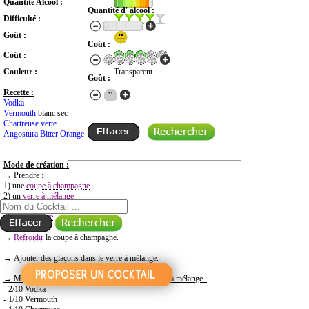
Quantité Alcool :
Quantité d' alcool :
Difficulté :
Goût :
Coût :
Coût :
Couleur :
Transparent
Goût :
Recette :
Vodka
Vermouth
blanc sec
Chartreuse verte
Angostura Bitter Orange
Mode de création :
→
Prendre
:
RECHERCHE COCKTAIL PAR NOM
1) une
coupe à champagne
2) un
verre à mélange
3) une
cuillère à mélange
4) une
passoire
→
Refroidir
la coupe à champagne.
→ Ajouter des glaçons dans le verre à mélange.
→
Mettre
ces ingr
é
dients directement dans le verre
à
m
é
lange :
- 2/10 Vodka
- 1/10 Vermouth