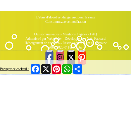
L'abus d'alcool est dangereux pour la santé
Consommez avec modération
Qui sommes-nous
-
Mentions Légales
-
FAQ
Administré par Webtender - Développement Web
Faboard
Hébergement de site Web
-
Réservation de nom de domaine
2001/2026 © FrenchBar
Facebook
X
Pinterest
WhatsApp
Share
Partagez ce cocktail :
7 Connectés