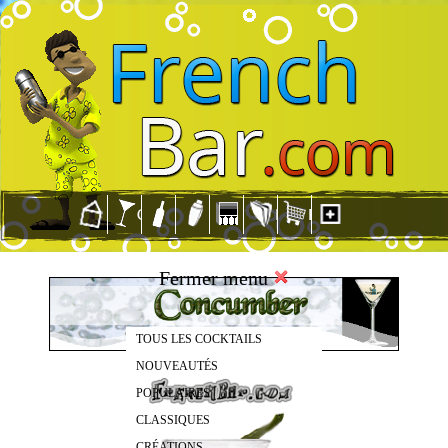
Fermer menu
TOUS LES COCKTAILS
NOUVEAUTÉS
POPULAIRES
CLASSIQUES
CRÉATIONS