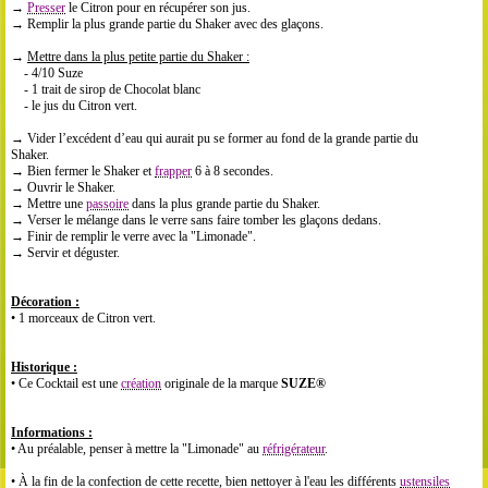
→
Presser
le Citron pour en récupérer son jus.
→ Remplir la plus grande partie du Shaker avec des glaçons.
→
Mettre dans la plus petite partie du Shaker :
- 4/10 Suze
- 1 trait de sirop de Chocolat blanc
- le jus du Citron vert.
→ Vider l’excédent d’eau qui aurait pu se former au fond de la grande partie du
Shaker.
→ Bien fermer le Shaker et
frapper
6 à 8 secondes.
→ Ouvrir le Shaker.
→ Mettre une
passoire
dans la plus grande partie du Shaker.
→ Verser le mélange dans le verre sans faire tomber les glaçons dedans.
→ Finir de remplir le verre avec la "Limonade".
→ Servir et déguster.
Décoration :
• 1 morceaux de Citron vert.
Historique :
• Ce Cocktail est une
création
originale de la marque
SUZE®
Informations :
• Au préalable, penser à mettre la "Limonade" au
réfrigérateur
.
• À la fin de la confection de cette recette, bien nettoyer à l'eau les différents
ustensiles