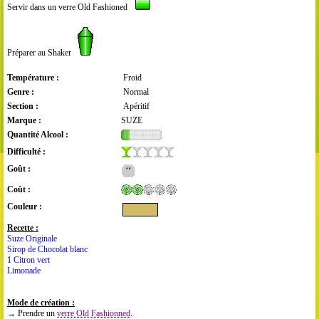
Servir dans un verre Old Fashioned
Préparer au Shaker
Température :
Froid
Genre :
Normal
Section :
Apéritif
Marque :
SUZE
Quantité Alcool :
Difficulté :
Goût :
Coût :
Couleur :
Recette :
Suze Originale
Sirop de Chocolat blanc
1
Citron vert
Limonade
Mode de création :
→ Prendre un
verre Old Fashionned
.