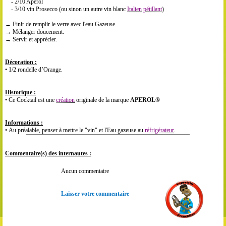
- 2/10 Aperol
- 3/10 vin Prosecco (ou sinon un autre vin blanc
Italien
pétillant
)
→ Finir de remplir le verre avec l'eau Gazeuse.
→ Mélanger doucement.
→ Servir et apprécier.
Décoration :
• 1/2 rondelle d’Orange.
Historique :
• Ce Cocktail est une
création
originale de la marque
APEROL®
Informations :
• Au préalable, penser à mettre le "vin" et l'Eau gazeuse au
réfrigérateur
.
Commentaire(s) des internautes :
Aucun commentaire
Laisser votre commentaire