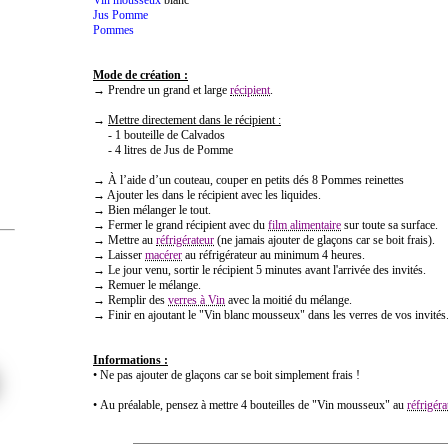
Vin mousseux
blanc
Jus Pomme
Pommes
Mode de création :
→ Prendre un grand et large
récipient
.
→
Mettre directement dans le r
é
cipient
:
- 1 bouteille de Calvados
- 4 litres de Jus de Pomme
→ À l’aide d’un couteau, couper en petits dés 8 Pommes reinettes
→ Ajouter les dans le récipient avec les liquides.
→ Bien mélanger le tout.
→ Fermer le grand récipient avec du
film alimentaire
sur toute sa surface.
→ Mettre au
réfrigérateur
(ne jamais ajouter de glaçons car se boit frais).
→ Laisser
macérer
au réfrigérateur au minimum 4 heures.
→ Le jour venu, sortir le récipient 5 minutes avant l'arrivée des invités.
→ Remuer le mélange.
→ Remplir des
verres à Vin
avec la moitié du mélange.
→ Finir en ajoutant le "Vin blanc mousseux" dans les verres de vos invités
Informations :
• Ne pas ajouter de glaçons car se boit simplement frais !
• Au préalable, pensez à mettre 4 bouteilles de "Vin mousseux" au
réfrigéra