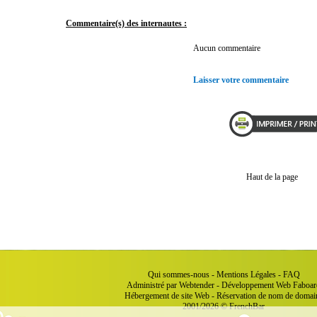
Commentaire(s) des internautes :
Aucun commentaire
Laisser votre commentaire
Haut de la page
Qui sommes-nous
-
Mentions Légales
-
FAQ
Administré par Webtender - Développement Web
Faboar
Hébergement de site Web
-
Réservation de nom de domai
2001/2026 © FrenchBar