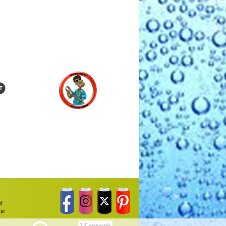
d
ne
2 Connectés