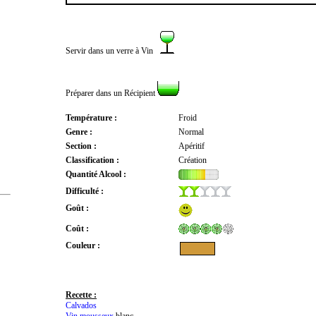
Servir dans un verre à Vin
Préparer dans un Récipient
Température :
Froid
Genre :
Normal
Section :
Apéritif
Classification :
Création
Quantité Alcool :
Difficulté :
Goût :
Coût :
Couleur :
Recette :
Calvados