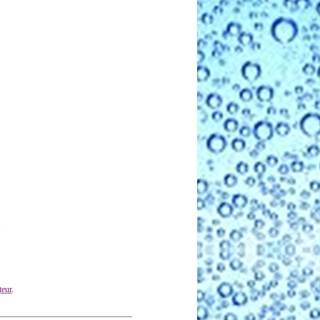
.
teur
.