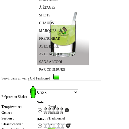
À ÉTAGES
SHOTS
CHAUDS
MARQUES
FRENCHBAR
AVEC BIÈRE
AVEC ALCOOL
SANS ALCOOL
PAR COULEURS
Servir dans un verre Old Fashioned
RECHERCHER UN COCKTAIL
Préparer au Shaker
Note :
Température :
Froid
Genre :
Normal
Section :
Traditionnel
Difficulté :
Classification :
Ancien Classique