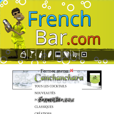
Fermer menu
TOUS LES COCKTAILS
NOUVEAUTÉS
POPULAIRES
CLASSIQUES
CRÉATIONS