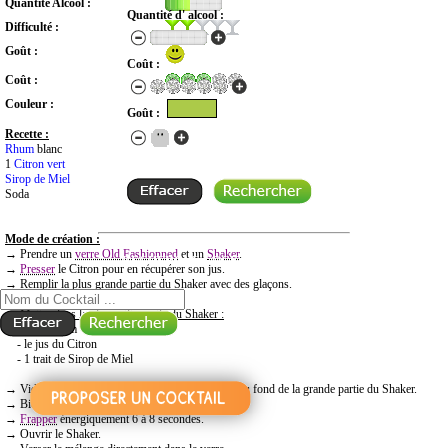
Quantité Alcool :
Quantité d' alcool :
Difficulté :
Goût :
Coût :
Coût :
Couleur :
Goût :
Recette :
Rhum
blanc
1
Citron vert
Sirop de Miel
Soda
Mode de création :
→ Prendre un
verre Old Fashionned
et un
Shaker
.
RECHERCHE COCKTAIL PAR NOM
→
Presser
le Citron pour en récupérer son jus.
→ Remplir la plus grande partie du Shaker avec des glaçons.
→
Mettre dans la plus petite partie du Shaker :
- 4/10 Rhum
- le jus du Citron
- 1 trait de Sirop de Miel
→ Vider l’excédent d’eau qui aurait pu se former au fond de la grande partie du Shaker.
→ Bien fermer le Shaker.
→
Frapper
énergiquement 6 à 8 secondes.
→ Ouvrir le Shaker.