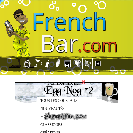
Fermer menu
TOUS LES COCKTAILS
NOUVEAUTÉS
POPULAIRES
CLASSIQUES
CRÉATIONS