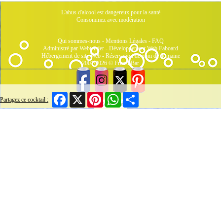
L'abus d'alcool est dangereux pour la santé
Consommez avec modération
Qui sommes-nous
-
Mentions Légales
-
FAQ
Administré par Webtender - Développement Web
Faboard
Hébergement de site Web
-
Réservation de nom de domaine
2001/2026 © FrenchBar
Facebook
X
Pinterest
WhatsApp
Share
Partagez ce cocktail :
7 Connectés