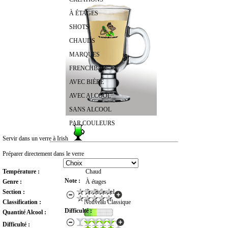
À ÉTAGES
SHOTS
CHAUDS
MARQUES
FRENCHBAR
AVEC BIÈRE
AVEC ALCOOL
SANS ALCOOL
PAR COULEURS
Servir dans un verre à Irish
RECHERCHER UN COCKTAIL
Préparer directement dans le verre
Température :
Chaud
Note :
Genre :
À étages
Section :
Traditionnel
Classification :
Nouveau Classique
Difficulté :
Quantité Alcool :
Difficulté :