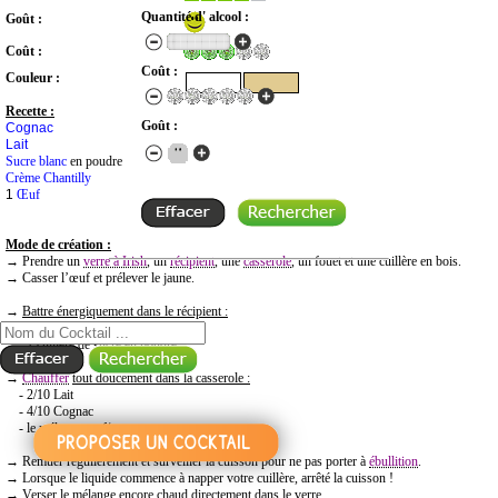
Quantité d' alcool :
Goût :
Coût :
Coût :
Couleur :
Recette :
Goût :
Cognac
Lait
Sucre blanc
en poudre
Crème Chantilly
1
Œuf
Mode de création :
→ Prendre un
verre à Irish
, un
récipient
, une
casserole
, un fouet et une cuillère en bois.
→
Casser l’œuf et prélever le jaune.
RECHERCHE COCKTAIL PAR NOM
→
Battre énergiquement dans le récipient :
- le jaune d'
œuf
- 1 cuillère de sucre en poudre
→
Chauffer
tout doucement dans la casserole :
- 2/10 Lait
- 4/10 Cognac
- le mélange œuf/sucre
→ Remuer régulièrement et surveiller la cuisson pour ne pas porter à
ébullition
.
→ Lorsque le liquide commence à napper votre cuillère, arrêté la cuisson !
→ Verser le mélange encore chaud directement dans le verre.