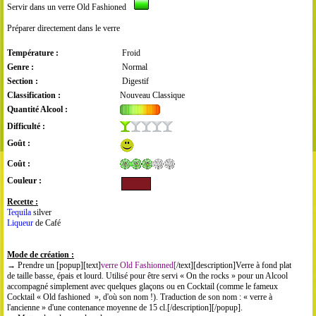
Servir dans un verre Old Fashioned
Préparer directement dans le verre
Température :
Froid
Genre :
Normal
Section :
Digestif
Classification :
Nouveau Classique
Quantité Alcool :
Difficulté :
Goût :
Coût :
Couleur :
Recette :
Tequila
silver
Liqueur
de Café
Mode de création :
→ Prendre un [popup][text]
verre Old Fashionned[
/text][description]Verre à fond plat
de taille basse, épais et lourd. Utilisé pour être servi « On the rocks » pour un Alcool
accompagné simplement avec quelques glaçons ou en Cocktail (comme le fameux
Cocktail « Old fashioned », d'où son nom !). Traduction de son nom : « verre à
l'ancienne » d'une contenance moyenne de 15 cl.[/description][/popup].