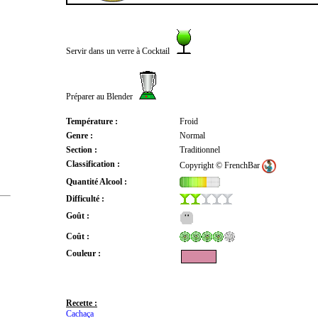
Servir dans un verre à Cocktail
Préparer au Blender
Température :
Froid
Genre :
Normal
Section :
Traditionnel
Classification :
Copyright © FrenchBar
Quantité Alcool :
Difficulté :
Goût :
Coût :
Couleur :
Recette :
Cachaça