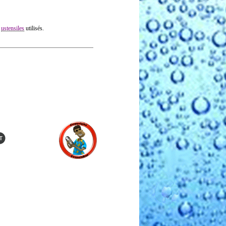
s
ustensiles
utilisés.