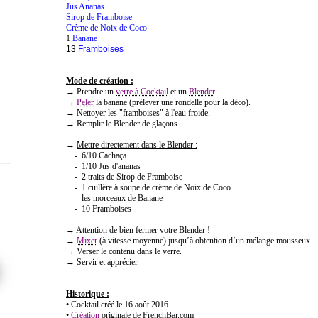
Jus Ananas
Sirop de Framboise
Crème de Noix de Coco
1
Banane
13
Framboises
Mode de création :
→ Prendre un
verre à Cocktail
et un
Blender
.
→
Peler
la banane (prélever une rondelle pour la déco).
→ Nettoyer les "framboises" à l'eau froide.
→ Remplir le Blender de glaçons.
→
Mettre directement dans le Blender :
- 6/10 Cachaça
- 1/10 Jus d'ananas
- 2 traits de Sirop de Framboise
- 1 cuillère à soupe de crème de Noix de Coco
- les morceaux de Banane
- 10 Framboises
→ Attention de bien fermer votre Blender !
→
Mixer
(à vitesse moyenne) jusqu’à obtention d’un mélange mousseux.
→ Verser le contenu dans le verre.
→ Servir et apprécier.
Historique :
• Cocktail créé le 16
août
2016.
•
Création
originale de FrenchBar.com