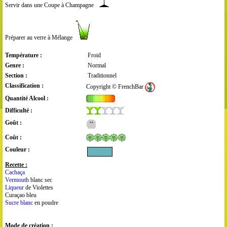
Servir dans une Coupe à Champagne
Préparer au verre à Mélange
Température :
Froid
Genre :
Normal
Section :
Traditionnel
Classification :
Copyright © FrenchBar
Quantité Alcool :
Difficulté :
Goût :
Coût :
Couleur :
Recette :
Cachaça
Vermouth
blanc sec
Liqueur
de Violettes
Curaçao bleu
Sucre blanc
en poudre
Mode de création :