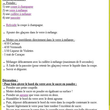
→
Prendre
:
1) une
coupe à champagne
2) un
verre à mélange
3) une
cuillère à mélange
4) une
passoire
→
Refroidir
la coupe à champagne.
→ Ajouter des glaçons dans le verre à mélange.
→
Mettre
ces ingr
é
dients directement dans le verre
à
m
é
lange :
- 4/10 Cachaça
- 4/10 Vermouth
- 1/10 Liqueur de Violettes
- 1 trait de Curaçao
→ Mélanger délicatement avec la cuillère à mélange (maximum de 8 secondes).
→ À l'aide de la passoire (pour retenir les glaçons) verser le liquide dans
la coupe
.
→ Servir et déguster.
Décoration :
•
Pour bien givrer le bord du verre avec le sucre en poudre :
→ Prendre une petite coupelle.
→ Mettre dedans le sucre en poudre en égalisant sa surface !
→ Prendre un
agrume
que vous ouvrez en deux.
→ Humidifier le bord du verre avec le demi agrume.
→ Puis, déposer délicatement le bord du verre dans la coupelle contenant le sucre.
→ Tapoter légèrement le verre pour faire tomber l’excédent de sucre.
→ Ne pas trop appuyer le verre dans la coupelle pour obtenir une belle décoration