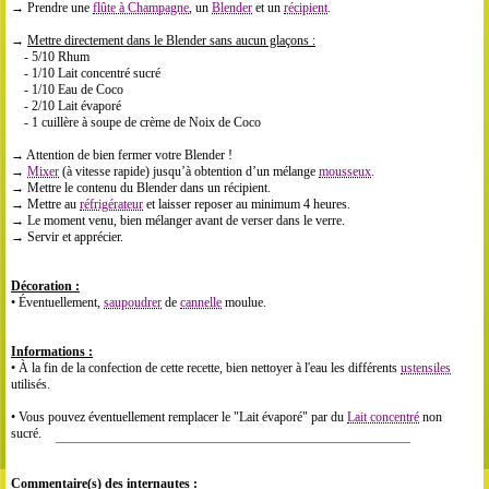
→ Prendre une
flûte à Champagne
, un
Blender
et un
récipient
.
→
Mettre directement dans le Blender sans aucun glaçons :
- 5/10 Rhum
- 1/10 Lait concentré sucré
- 1/10 Eau de Coco
- 2/10 Lait évaporé
- 1 cuillère à soupe de crème de Noix de Coco
→ Attention de bien fermer votre Blender !
→
Mixer
(à vitesse rapide) jusqu’à obtention d’un mélange
mousseux
.
→ Mettre le contenu du Blender dans un récipient.
→ Mettre au
réfrigérateur
et laisser reposer au minimum 4 heures.
→ Le moment venu, bien mélanger avant de verser dans le verre.
→ Servir et apprécier.
Décoration :
• Éventuellement,
saupoudrer
de
cannelle
moulue.
Informations :
• À la fin de la confection de cette recette, bien nettoyer à l'eau les différents
ustensiles
utilisés.
• Vous pouvez éventuellement remplacer le "Lait évaporé" par du
Lait concentré
non
sucré.
Commentaire(s) des internautes :