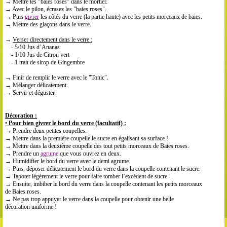
→ Mettre les "baies roses" dans le mortier.
→ Avec le pilon, écrasez les "baies roses".
→ Puis
givrer
les côtés du verre (la partie haute) avec les petits morceaux de baies.
→ Mettre des glaçons dans le verre.
→
Verser directement dans le verre :
- 5/10 Jus d’Ananas
- 1/10 Jus de Citron vert
- 1 trait de sirop de Gingembre
→ Finir de remplir le verre avec le "Tonic".
→ Mélanger délicatement.
→ Servir et déguster.
Décoration :
•
Pour bien givrer le bord du verre (facultatif) :
→ Prendre deux petites coupelles.
→ Mettre dans la première coupelle le sucre en égalisant sa surface !
→ Mettre dans la deuxième coupelle des tout petits morceaux de Baies roses.
→ Prendre un
agrume
que vous ouvrez en deux.
→ Humidifier le bord du verre avec le demi agrume.
→ Puis, déposer délicatement le bord du verre dans la coupelle contenant le sucre.
→ Tapoter légèrement le verre pour faire tomber l’excédent de sucre.
→ Ensuite, imbiber le bord du verre dans la coupelle contenant les petits morceaux
de Baies roses.
→ Ne pas trop appuyer le verre dans la coupelle pour obtenir une belle
décoration uniforme !