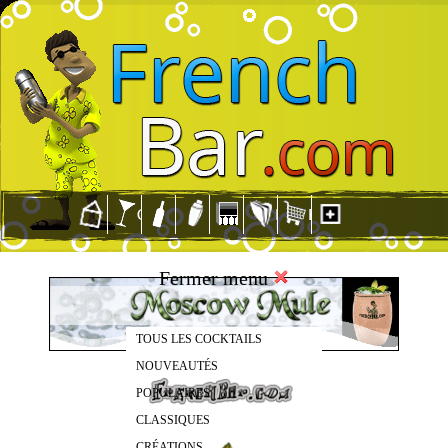
Fermer menu
TOUS LES COCKTAILS
NOUVEAUTÉS
POPULAIRES
CLASSIQUES
CRÉATIONS