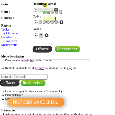
Quantité d' alcool :
Goût :
Coût :
Coût :
Couleur :
Recette :
Goût :
Vodka
Jus Citron vert
Canada-Dry
1
Citron vert
Menthe verte
Mode de création :
→ Prendre une
timbale
(genre de Tumbler).
RECHERCHE COCKTAIL PAR NOM
→ Remplir la timbale de
glace pilée
ou sinon de petits glaçons.
→
Verser directement dans le verre :
- 6/10 Vodka
- 1/10 Jus de Citron jaune
→ Finir de remplir la timbale avec le "Canada-Dry".
→ Bien mélanger.
→ Servir et déguster.
Décoration :
• Quelques quartiers de Citron vert et des petites feuilles de Menthe fraiche.