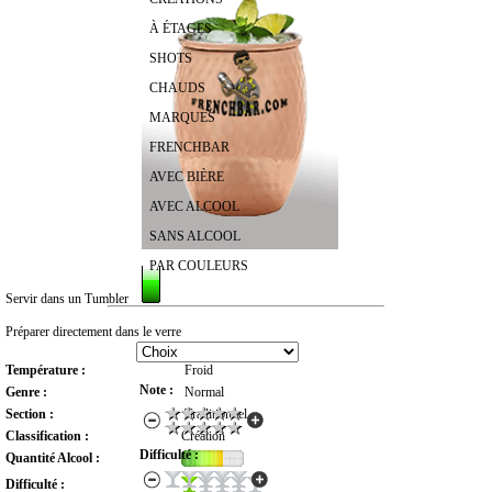
À ÉTAGES
SHOTS
CHAUDS
MARQUES
FRENCHBAR
AVEC BIÈRE
AVEC ALCOOL
SANS ALCOOL
PAR COULEURS
Servir dans un Tumbler
RECHERCHER UN COCKTAIL
Préparer directement dans le verre
Température :
Froid
Note :
Genre :
Normal
Section :
Traditionnel
Classification :
Création
Difficulté :
Quantité Alcool :
Difficulté :