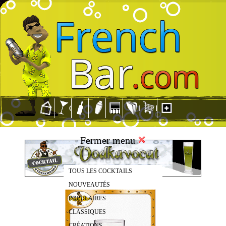
Fermer menu
TOUS LES COCKTAILS
NOUVEAUTÉS
POPULAIRES
CLASSIQUES
CRÉATIONS