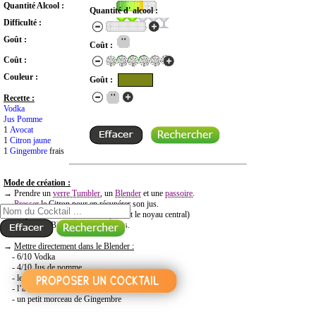
Quantité Alcool :
Quantité d' alcool :
Difficulté :
Goût :
Coût :
Coût :
Couleur :
Goût :
Recette :
Vodka
Jus Pomme
1
Avocat
1
Citron jaune
1
Gingembre
frais
Mode de création :
RECHERCHE COCKTAIL PAR NOM
→ Prendre un
verre Tumbler
, un
Blender
et une
passoire
.
→
Presser
le Citron pour en récupérer son jus.
→ Préparer l’avocat (enlever la peau et le noyau central)
→ Remplir le Blender avec 6 glaçons.
→
Mettre directement dans le Blender :
- 6/10 Vodka
- 4/10 Jus de pomme
- le jus du Citron
- l’avocat
- un petit morceau de Gingembre