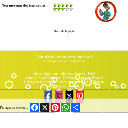
Note moyenne des internautes :
Haut de la page
L'abus d'alcool est dangereux pour la santé
Consommez avec modération
Qui sommes-nous
-
Mentions Légales
-
FAQ
Administré par Webtender - Développement Web
Faboard
Hébergement de site Web
-
Réservation de nom de domaine
2001/2026 © FrenchBar
Facebook
X
Pinterest
WhatsApp
Share
Partagez ce cocktail :
1 Connecté