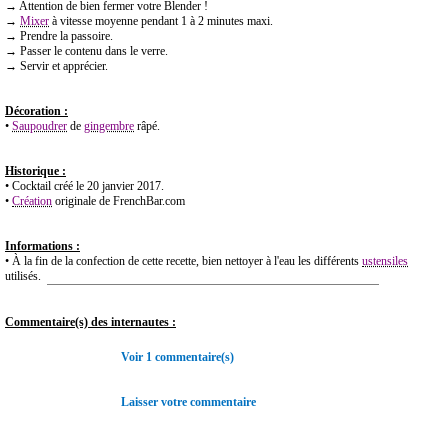
→ Attention de bien fermer votre Blender !
→
Mixer
à vitesse moyenne pendant 1 à 2 minutes maxi.
→ Prendre la passoire.
→ Passer le contenu dans le verre.
→ Servir et apprécier.
Décoration :
•
Saupoudrer
de
gingembre
râpé.
Historique :
• Cocktail créé le 20 janvier 2017.
•
Création
originale de FrenchBar.com
Informations :
• À la fin de la confection de cette recette, bien nettoyer à l'eau les différents
ustensiles
utilisés.
Commentaire(s) des internautes :
Voir 1 commentaire(s)
Laisser votre commentaire