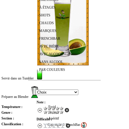
À ÉTAGES
SHOTS
CHAUDS
MARQUES
FRENCHBAR
AVEC BIÈRE
AVEC ALCOOL
SANS ALCOOL
PAR COULEURS
Servir dans un Tumbler
RECHERCHER UN COCKTAIL
Préparer au Blender
Note :
Température :
Froid
Genre :
Normal
Section :
Apéritif
Difficulté :
Classification :
Copyright © FrenchBar