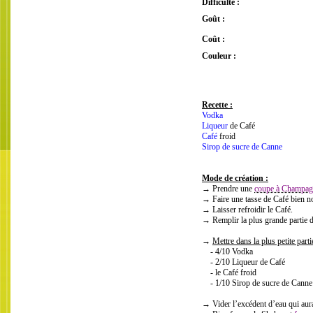
Difficulté :
Goût :
Coût :
Couleur :
Recette :
Vodka
Liqueur
de Café
Café
froid
Sirop de sucre de Canne
Mode de création :
→ Prendre une
coupe à Champag
→ Faire une tasse de Café bien no
→ Laisser refroidir le Café.
→ Remplir la plus grande partie 
→
Mettre dans la plus petite part
- 4/10 Vodka
- 2/10 Liqueur de Café
- le Café froid
- 1/10 Sirop de sucre de Canne
→ Vider l’excédent d’eau qui aura