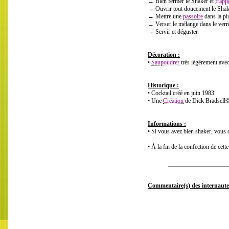
→ Bien fermer le Shaker et
frapp
→ Ouvrir tout doucement le Shak
→ Mettre une
passoire
dans la pl
→ Verser le mélange dans le verre
→ Servir et déguster.
Décoration :
•
Saupoudrer
très légèrement ave
Historique :
• Cocktail créé en juin 1983.
• Une
Création
de Dick Bradsell
Informations :
• Si vous avez bien shaker, vous 
• À la fin de la confection de cette
Commentaire(s) des internaute