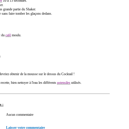
er
10 à 15 secondes.
er.
us grande partie du Shaker.
 sans faire tomber les glaçons dedans.
c du
café
moulu.
©
devriez obtenir de la mousse sur le dessus du Cocktail !
 recette, bien nettoyer à l'eau les différents
ustensiles
utilisés.
s :
Aucun commentaire
Laisser votre commentaire