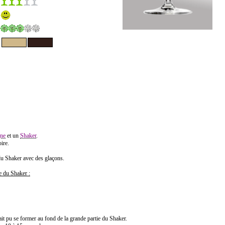
ne
et un
Shaker
.
ire.
du Shaker avec des glaçons.
ie du Shaker :
it pu se former au fond de la grande partie du Shaker.